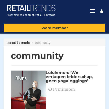
Toggle
Voor professionals in retail & brands
navigat
Word member
RetailTrends
community
community
Lululemon: ‘We
verkopen leiderschap,
geen yogaleggings’
14 minuten