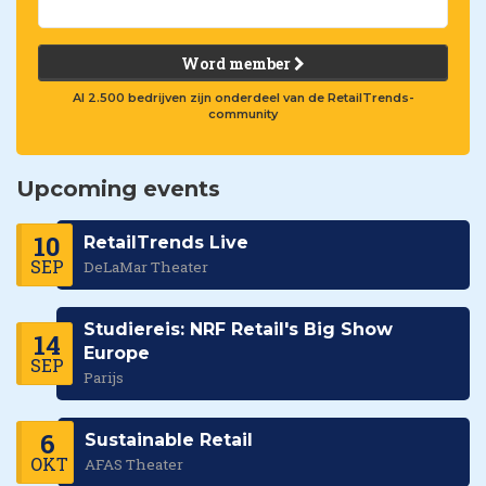
Word member
Al 2.500 bedrijven zijn onderdeel van de RetailTrends-
community
Upcoming events
10
RetailTrends Live
SEP
DeLaMar Theater
Studiereis: NRF Retail's Big Show
14
Europe
SEP
Parijs
6
Sustainable Retail
OKT
AFAS Theater