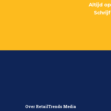
Altijd o
Schrij
Over RetailTrends Media