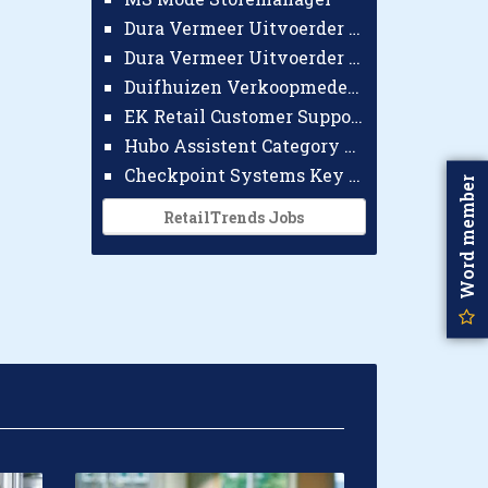
Dura Vermeer Uitvoerder GWW Amsterdam
Dura Vermeer Uitvoerder Civiel Nijmegen
Duifhuizen Verkoopmedewerker Ridderkerk
EK Retail Customer Support Omnichannel
Hubo Assistent Category Manager
Checkpoint Systems Key Accountmanager Benelux
Word member
RetailTrends Jobs