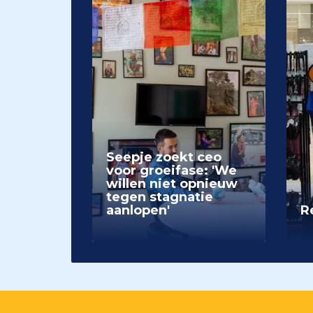
Seepje zoekt ceo
voor groeifase: 'We
willen niet opnieuw
tegen stagnatie
aanlopen'
Re