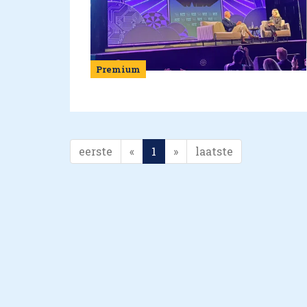
Premium
eerste
«
1
»
laatste