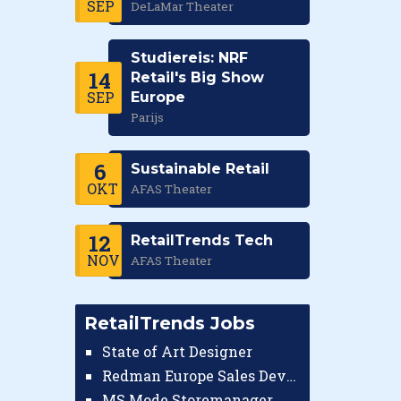
SEP
DeLaMar Theater
Studiereis: NRF
14
Retail's Big Show
SEP
Europe
Parijs
6
Sustainable Retail
OKT
AFAS Theater
12
RetailTrends Tech
NOV
AFAS Theater
RetailTrends Jobs
State of Art Designer
Redman Europe Sales Developer (Europe)
MS Mode Storemanager