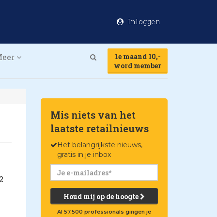
Inloggen
Meer
1e maand 10,-
Search
word member
Mis niets van het
laatste retailnieuws
Het belangrijkste nieuws,
gratis in je inbox
2
Houd mij op de hoogte
Al 57.500 professionals gingen je