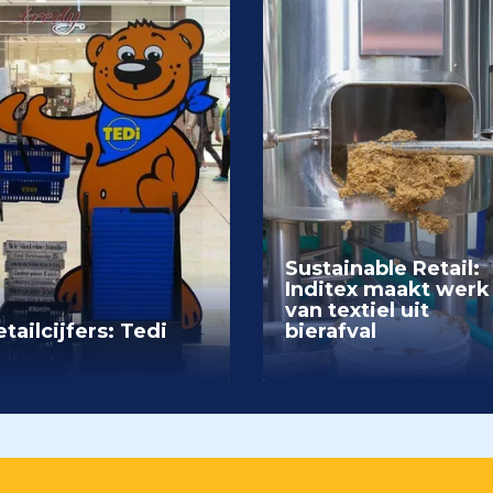
Sustainable Retail:
Inditex maakt werk
van textiel uit
tailcijfers: Tedi
bierafval