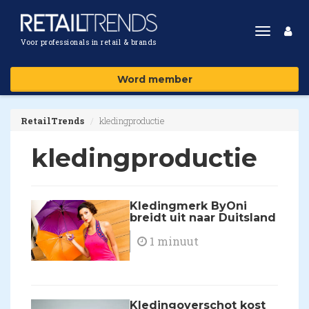
Toggle
Voor professionals in retail & brands
navigat
Word member
RetailTrends
kledingproductie
kledingproductie
Kledingmerk ByOni
breidt uit naar Duitsland
1 minuut
Kledingoverschot kost