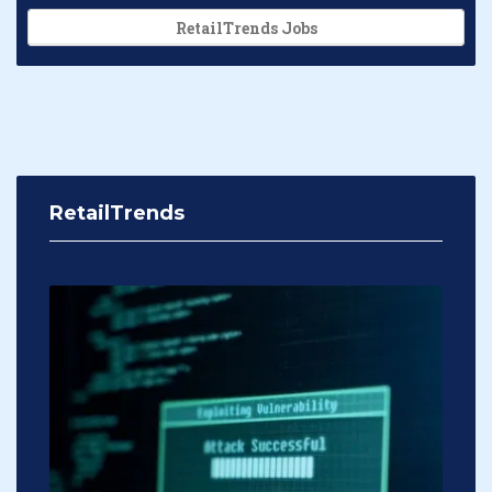
RetailTrends Jobs
RetailTrends