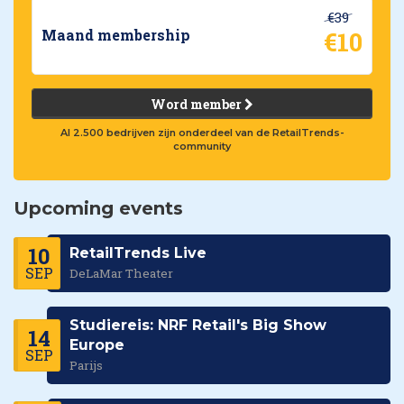
€39
€10
Maand membership
Word member
Al 2.500 bedrijven zijn onderdeel van de RetailTrends-
community
Upcoming events
10
RetailTrends Live
SEP
DeLaMar Theater
Studiereis: NRF Retail's Big Show
14
Europe
SEP
Parijs