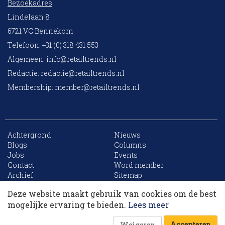
Bezoekadres
Lindelaan 8
6721 VC Bennekom
Telefoon: +31 (0) 318 431 553
Algemeen:
info@retailtrends.nl
Redactie:
redactie@retailtrends.nl
Membership:
member@retailtrends.nl
Achtergrond
Nieuws
Blogs
Columns
Jobs
Events
10 collega’s
Contact
Word member
Archief
Sitemap
Deze website maakt gebruik van cookies om de best
Korting op events
mogelijke ervaring te bieden.
Lees meer
Website is powered by
Accepteren
Weigeren