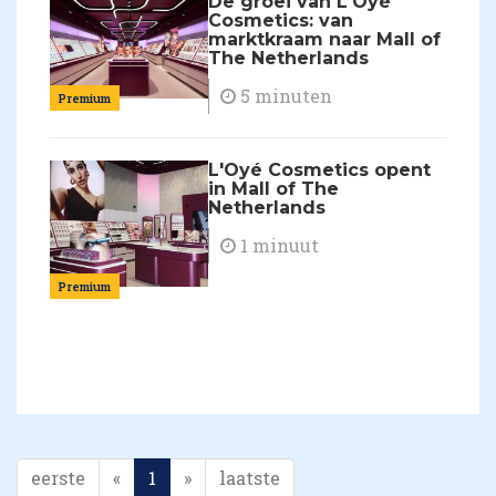
De groei van L'Oyé
Cosmetics: van
marktkraam naar Mall of
The Netherlands
5 minuten
Premium
L'Oyé Cosmetics opent
in Mall of The
Netherlands
1 minuut
Premium
eerste
«
1
»
laatste