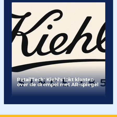
RetailTech: Kiehl's lokt klanten
over de drempel met AR-spiegel