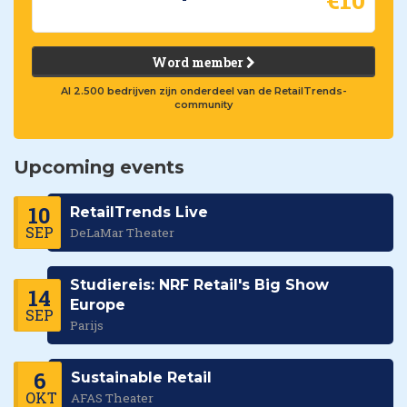
Word member
Al 2.500 bedrijven zijn onderdeel van de RetailTrends-
community
Upcoming events
10
RetailTrends Live
SEP
DeLaMar Theater
Studiereis: NRF Retail's Big Show
14
Europe
SEP
Parijs
6
Sustainable Retail
OKT
AFAS Theater