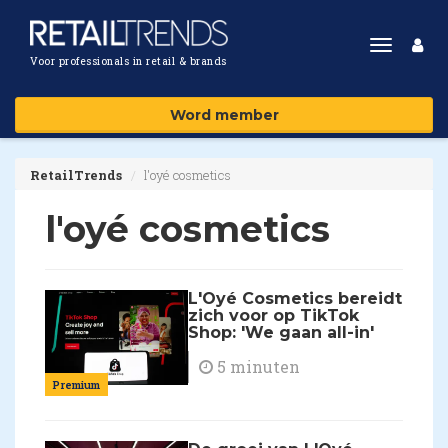
Toggle
Voor professionals in retail & brands
navigat
Word member
RetailTrends
l'oyé cosmetics
l'oyé cosmetics
L'Oyé Cosmetics bereidt
zich voor op TikTok
Shop: 'We gaan all-in'
5 minuten
Premium