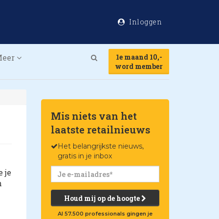
Inloggen
Meer
1e maand 10,-
Search
word member
Mis niets van het
laatste retailnieuws
Het belangrijkste nieuws,
gratis in je inbox
 je
n
Houd mij op de hoogte
Al 57.500 professionals gingen je