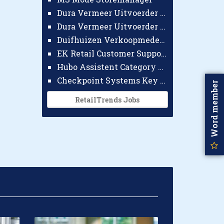
Dura Vermeer Uitvoerder GWW Amsterdam
Dura Vermeer Uitvoerder Civiel Nijmegen
Duifhuizen Verkoopmedewerker Ridderkerk
EK Retail Customer Support Omnichannel
Hubo Assistent Category Manager
Checkpoint Systems Key Accountmanager Benelux
Word member
RetailTrends Jobs