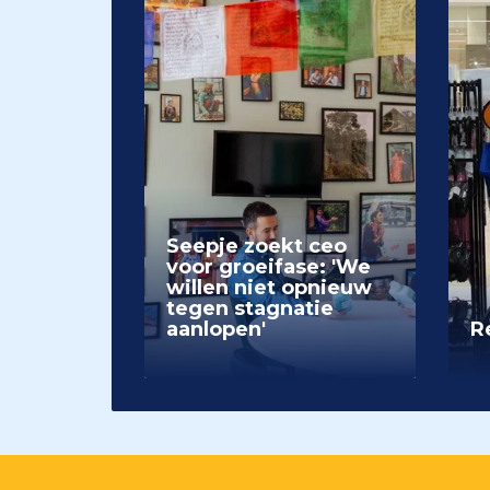
Seepje zoekt ceo
voor groeifase: 'We
willen niet opnieuw
tegen stagnatie
aanlopen'
Re