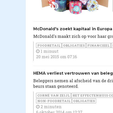
​McDonald's zoekt kapitaal in Europa
McDonald's maakt zich op voor haar groo
FOODRETAIL
OBLIGATIES
FINANCIEEL
1 minuut
20 mei 2015 om 07:16
HEMA verliest vertrouwen van bele
Beleggers nemen al afscheid van de d
beurs staan genoteerd.
CORNÉ VAN ZEIJL
HET EFFECTENHUIS C
NON-FOODRETAIL
OBLIGATIES
2 minuten
6 oktober 2014 om 12:37