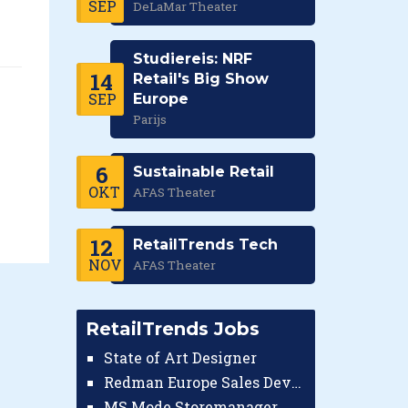
SEP
DeLaMar Theater
Studiereis: NRF
14
Retail's Big Show
SEP
Europe
Parijs
6
Sustainable Retail
OKT
AFAS Theater
12
RetailTrends Tech
NOV
AFAS Theater
RetailTrends Jobs
State of Art Designer
Redman Europe Sales Developer (Europe)
MS Mode Storemanager