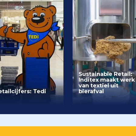
Sustainable Retail:
Inditex maakt werk
van textiel uit
tailcijfers: Tedi
bierafval