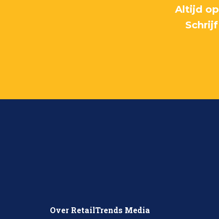
Altijd o
Schrij
Over RetailTrends Media