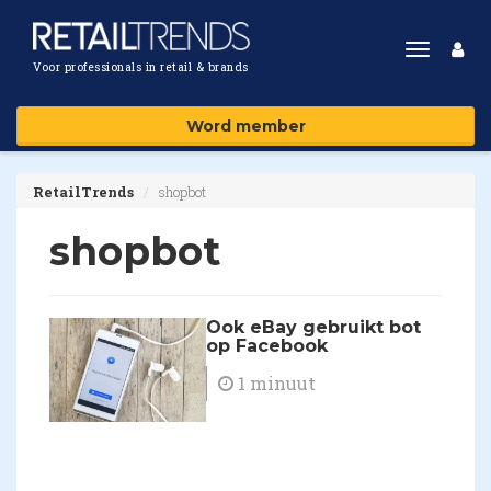
Toggle
Voor professionals in retail & brands
navigat
Word member
RetailTrends
shopbot
shopbot
Ook eBay gebruikt bot
op Facebook
1 minuut