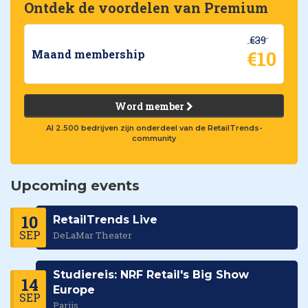
Ontdek de voordelen van Premium
€39
€10
Maand membership
Word member
Al 2.500 bedrijven zijn onderdeel van de RetailTrends-
community
Upcoming events
10
RetailTrends Live
SEP
DeLaMar Theater
Studiereis: NRF Retail's Big Show
14
Europe
SEP
Parijs