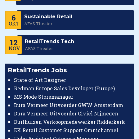
6
Sustainable Retail
OKT
AFAS Theater
12
RetailTrends Tech
NOV
AFAS Theater
RetailTrends Jobs
State of Art Designer
Redman Europe Sales Developer (Europe)
MS Mode Storemanager
Dura Vermeer Uitvoerder GWW Amsterdam
Dura Vermeer Uitvoerder Civiel Nijmegen
Duifhuizen Verkoopmedewerker Ridderkerk
EK Retail Customer Support Omnichannel
Hubo Assistent Category Manager