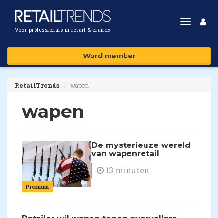
Toggle
Voor professionals in retail & brands
navigat
Word member
RetailTrends
wapen
wapen
De mysterieuze wereld
van wapenretail
13 minuten
Premium