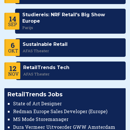
Studiereis: NRF Retail's Big Show
14
Europe
SEP
Parijs
6
Sustainable Retail
OKT
AFAS Theater
12
RetailTrends Tech
NOV
AFAS Theater
RetailTrends Jobs
State of Art Designer
Redman Europe Sales Developer (Europe)
MS Mode Storemanager
Dura Vermeer Uitvoerder GWW Amsterdam