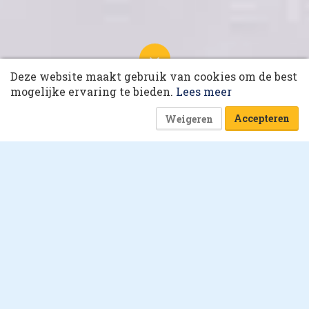
10 collega’s
Deze website maakt gebruik van cookies om de best
Dr. Bronner's: 'Onze missie was
Korting op events
mogelijke ervaring te bieden.
Lees meer
er eerder dan ons product'
7 oktober 2020 om 06:40
9 minuten
Accepteren
Weigeren
Jos Voss en Olaf Zwijnenburg
Waarom winkels waarde
hebben
randed content
B