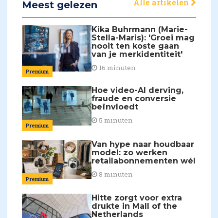
Alle artikelen
Meest gelezen
Kika Buhrmann (Marie-
Stella-Maris): 'Groei mag
nooit ten koste gaan
van je merkidentiteit'
16 minuten
Premium
Hoe video-AI derving,
fraude en conversie
beïnvloedt
5 minuten
Premium
Van hype naar houdbaar
model: zo werken
retailabonnementen wél
8 minuten
Premium
Hitte zorgt voor extra
drukte in Mall of the
Netherlands