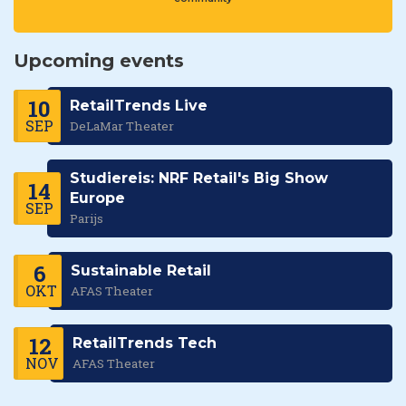
Upcoming events
10
RetailTrends Live
SEP
DeLaMar Theater
Studiereis: NRF Retail's Big Show
14
Europe
SEP
Parijs
6
Sustainable Retail
OKT
AFAS Theater
12
RetailTrends Tech
NOV
AFAS Theater