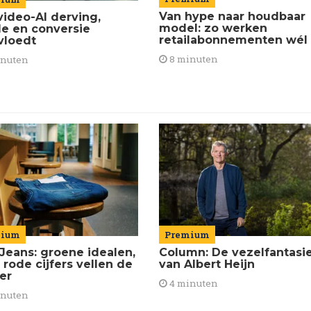
Van hype naar houdbaar
video-AI derving,
model: zo werken
de en conversie
retailabonnementen wél
vloedt
8 minuten
inuten
mium
Premium
Jeans: groene idealen,
Column: De vezelfantasi
 rode cijfers vellen de
van Albert Heijn
ier
4 minuten
inuten