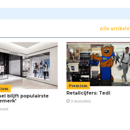
Alle artikel
Premium
mium
Retailcijfers: Tedi
el blijft populairste
emerk'
2 minuten
nuut