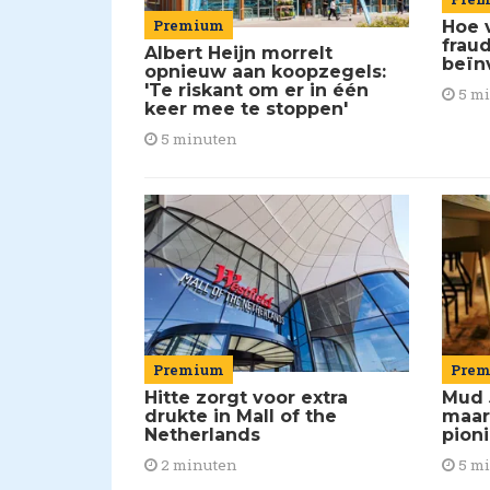
Premium
Hoe 
frau
Albert Heijn morrelt
beïn
opnieuw aan koopzegels:
'Te riskant om er in één
5 m
keer mee te stoppen'
5 minuten
Premium
Pre
Hitte zorgt voor extra
Mud 
drukte in Mall of the
maar
Netherlands
pion
2 minuten
5 m