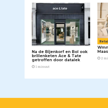
Reta
Wmns
Maas
Na de Bijenkorf en Bol ook
brillenketen Ace & Tate
2 m
getroffen door datalek
1 minuut