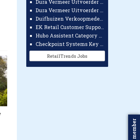
Dura Vermeer Uitvoerder GWW Amsterdam
Dura Vermeer Uitvoerder Civiel Nijmegen
Duifhuizen Verkoopmedewerker Ridderkerk
EK Retail Customer Support Omnichannel
Hubo Assistent Category Manager
Checkpoint Systems Key Accountmanager Benelux
RetailTrends Jobs
e
Word member