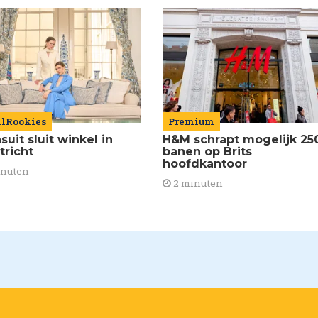
ilRookies
Premium
uit sluit winkel in
H&M schrapt mogelijk 25
tricht
banen op Brits
hoofdkantoor
inuten
2 minuten