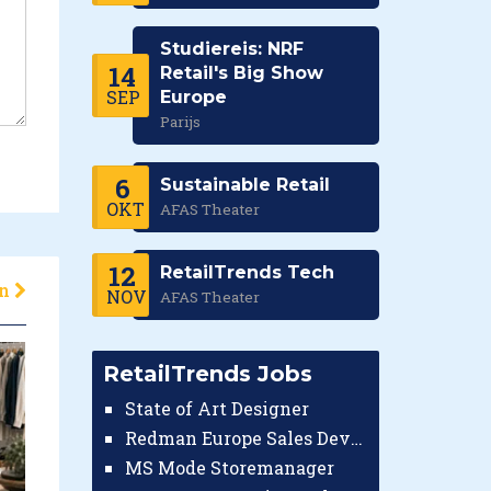
Studiereis: NRF
14
Retail's Big Show
SEP
Europe
Parijs
6
Sustainable Retail
OKT
AFAS Theater
12
RetailTrends Tech
en
NOV
AFAS Theater
RetailTrends Jobs
State of Art Designer
Redman Europe Sales Developer (Europe)
MS Mode Storemanager