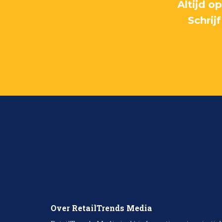
Altijd o
Schrij
Over RetailTrends Media