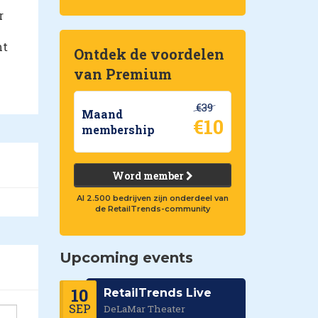
r
mt
Ontdek de voordelen
van Premium
€39
Maand
€10
membership
Word member
Al 2.500 bedrijven zijn onderdeel van
de RetailTrends-community
Upcoming events
10
RetailTrends Live
SEP
DeLaMar Theater