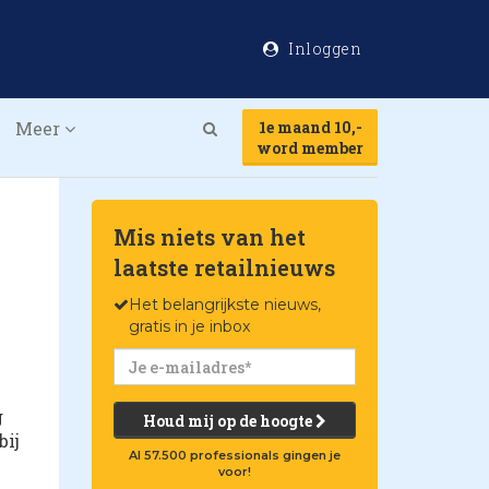
Inloggen
Meer
1e maand 10,-
Search
word member
Mis niets van het
laatste retailnieuws
Het belangrijkste nieuws,
gratis in je inbox
g
Houd mij op de hoogte
bij
Al 57.500 professionals gingen je
voor!