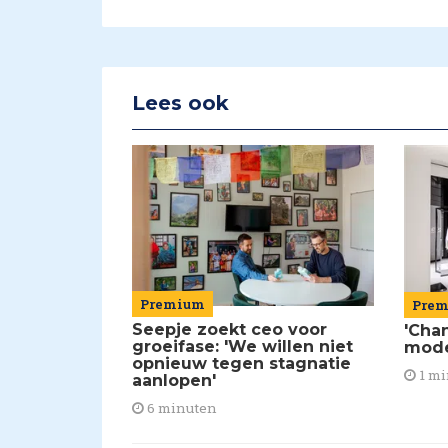
Lees ook
Premium
Pre
Seepje zoekt ceo voor
'Chan
groeifase: 'We willen niet
mod
opnieuw tegen stagnatie
1 mi
aanlopen'
6 minuten