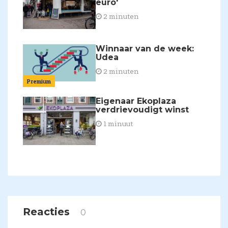
euro'
2 minuten
Winnaar van de week:
Udea
2 minuten
Premium
Eigenaar Ekoplaza
verdrievoudigt winst
1 minuut
Reacties
0