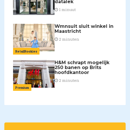
datalek
1 minuut
Wmnsuit sluit winkel in
Maastricht
2 minuten
RetailRookies
H&M schrapt mogelijk
250 banen op Brits
hoofdkantoor
2 minuten
Premium