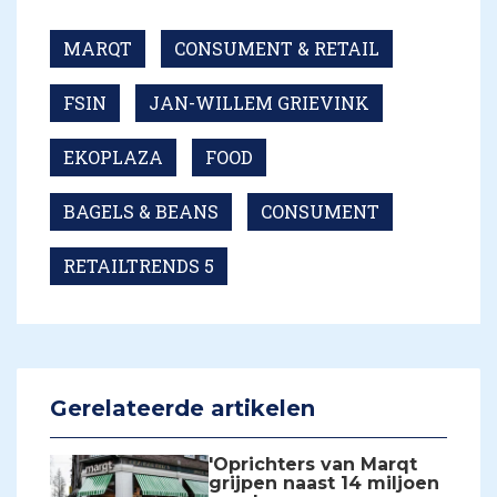
MARQT
CONSUMENT & RETAIL
FSIN
JAN-WILLEM GRIEVINK
EKOPLAZA
FOOD
BAGELS & BEANS
CONSUMENT
RETAILTRENDS 5
Gerelateerde artikelen
'Oprichters van Marqt
grijpen naast 14 miljoen