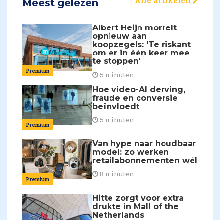
Alle artikelen
Meest gelezen
Albert Heijn morrelt
opnieuw aan
koopzegels: 'Te riskant
om er in één keer mee
te stoppen'
Premium
5 minuten
Hoe video-AI derving,
fraude en conversie
beïnvloedt
5 minuten
Premium
Van hype naar houdbaar
model: zo werken
retailabonnementen wél
8 minuten
Premium
Hitte zorgt voor extra
drukte in Mall of the
Netherlands