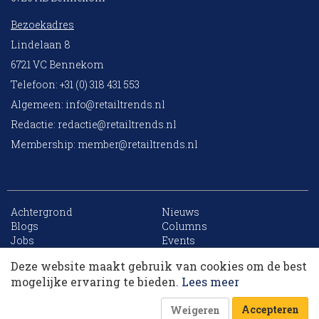
Bezoekadres
Lindelaan 8
6721 VC Bennekom
Telefoon: +31 (0) 318 431 553
Algemeen:
info@retailtrends.nl
Redactie:
redactie@retailtrends.nl
Membership:
member@retailtrends.nl
Achtergrond
Nieuws
10 collega’s
Blogs
Columns
Jobs
Events
Contact
Word member
Deze website maakt gebruik van cookies om de best
Archief
Sitemap
Korting op events
mogelijke ervaring te bieden.
Lees meer
Accepteren
Weigeren
Website is powered by