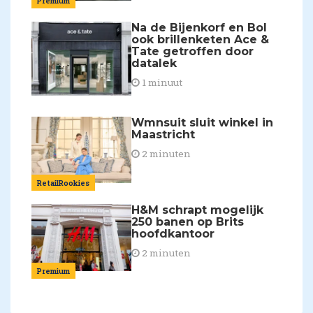
Premium
Na de Bijenkorf en Bol
ook brillenketen Ace &
Tate getroffen door
datalek
1 minuut
Wmnsuit sluit winkel in
Maastricht
2 minuten
RetailRookies
H&M schrapt mogelijk
250 banen op Brits
hoofdkantoor
2 minuten
Premium