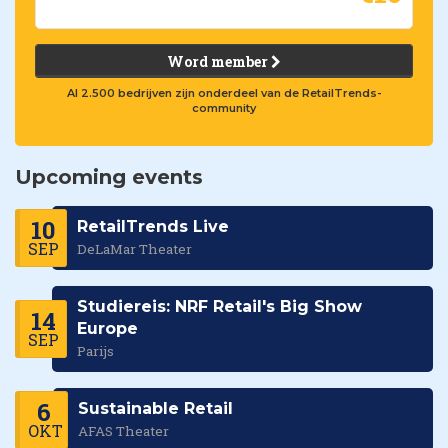
Word member
Al 2.500 bedrijven zijn onderdeel van de RetailTrends-
community
Upcoming events
10
RetailTrends Live
SEP
DeLaMar Theater
Studiereis: NRF Retail's Big Show
14
Europe
SEP
Parijs
6
Sustainable Retail
OKT
AFAS Theater