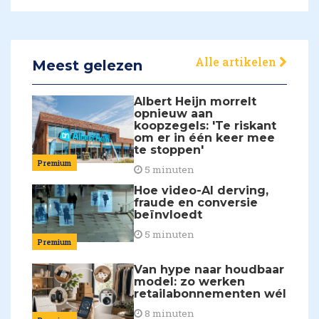
Alle artikelen
Meest gelezen
Albert Heijn morrelt
opnieuw aan
koopzegels: 'Te riskant
om er in één keer mee
te stoppen'
Premium
5 minuten
Hoe video-AI derving,
fraude en conversie
beïnvloedt
5 minuten
Premium
Van hype naar houdbaar
model: zo werken
retailabonnementen wél
8 minuten