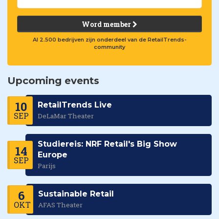
Word member
Al 2.500 bedrijven zijn onderdeel van de RetailTrends-
community
Upcoming events
10
RetailTrends Live
SEP
DeLaMar Theater
Studiereis: NRF Retail's Big Show
14
Europe
SEP
Parijs
6
Sustainable Retail
OKT
AFAS Theater