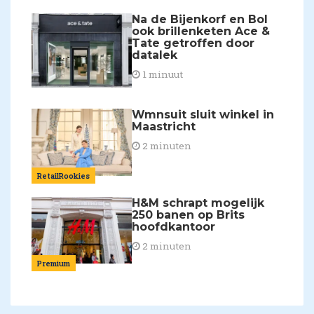
Na de Bijenkorf en Bol
ook brillenketen Ace &
Tate getroffen door
datalek
1 minuut
Wmnsuit sluit winkel in
Maastricht
2 minuten
RetailRookies
H&M schrapt mogelijk
250 banen op Brits
hoofdkantoor
2 minuten
Premium