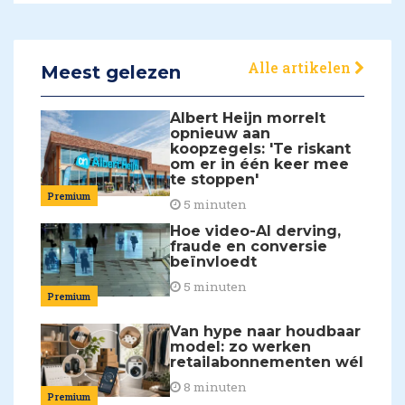
Alle artikelen
Meest gelezen
Albert Heijn morrelt
opnieuw aan
koopzegels: 'Te riskant
om er in één keer mee
te stoppen'
Premium
5 minuten
Hoe video-AI derving,
fraude en conversie
beïnvloedt
5 minuten
Premium
Van hype naar houdbaar
model: zo werken
retailabonnementen wél
8 minuten
Premium