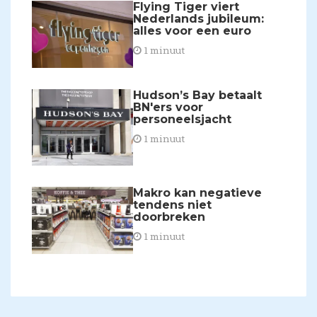
Flying Tiger viert
Nederlands jubileum:
alles voor een euro
1 minuut
Hudson’s Bay betaalt
BN'ers voor
personeelsjacht
1 minuut
​Makro kan negatieve
tendens niet
doorbreken
1 minuut