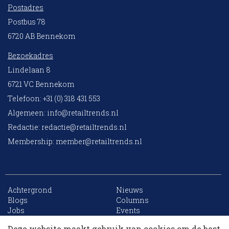
Postadres
Postbus 78
6720 AB Bennekom
Bezoekadres
Lindelaan 8
6721 VC Bennekom
Telefoon: +31 (0) 318 431 553
Algemeen:
info@retailtrends.nl
Redactie:
redactie@retailtrends.nl
Membership:
member@retailtrends.nl
Achtergrond
Nieuws
10 collega’s
Blogs
Columns
Jobs
Events
Contact
Word member
Deze website maakt gebruik van cookies om de best