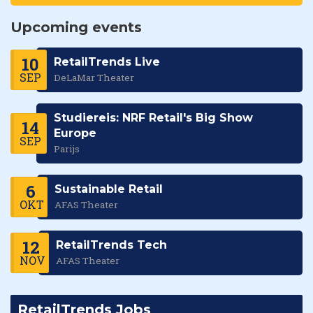
Upcoming events
10
RetailTrends Live
SEP
DeLaMar Theater
Studiereis: NRF Retail's Big Show
14
Europe
SEP
Parijs
6
Sustainable Retail
OKT
AFAS Theater
12
RetailTrends Tech
NOV
AFAS Theater
RetailTrends Jobs