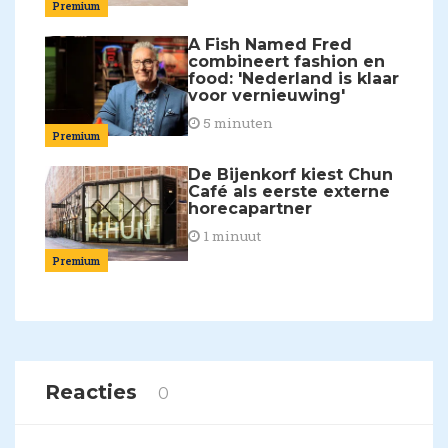
Premium
A Fish Named Fred
combineert fashion en
food: 'Nederland is klaar
voor vernieuwing'
5 minuten
Premium
De Bijenkorf kiest Chun
Café als eerste externe
horecapartner
1 minuut
Premium
Reacties
0