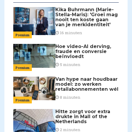
Kika Buhrmann (Marie-
Stella-Maris): 'Groei mag
nooit ten koste gaan
van je merkidentiteit'
16 minuten
Premium
Hoe video-AI derving,
fraude en conversie
beïnvloedt
5 minuten
Premium
Van hype naar houdbaar
model: zo werken
retailabonnementen wél
8 minuten
Premium
Hitte zorgt voor extra
drukte in Mall of the
Netherlands
2 minuten