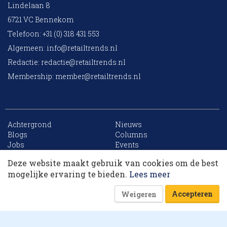
Lindelaan 8
6721 VC Bennekom
Telefoon: +31 (0) 318 431 553
Algemeen:
info@retailtrends.nl
Redactie:
redactie@retailtrends.nl
Membership:
member@retailtrends.nl
Achtergrond
Nieuws
10 collega’s
Blogs
Columns
Jobs
Events
Contact
Word member
Deze website maakt gebruik van cookies om de best
Archief
Sitemap
Korting op events
mogelijke ervaring te bieden.
Lees meer
Accepteren
Weigeren
Website is powered by