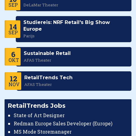
SEP
DeLaMar Theater
Studiereis: NRF Retail's Big Show
14
Europe
SEP
Parijs
6
Sustainable Retail
OKT
AFAS Theater
12
RetailTrends Tech
NOV
AFAS Theater
RetailTrends Jobs
State of Art Designer
Redman Europe Sales Developer (Europe)
MS Mode Storemanager