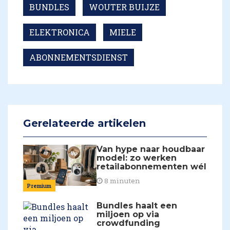
BUNDLES
WOUTER BUIJZE
ELEKTRONICA
MIELE
ABONNEMENTSDIENST
Gerelateerde artikelen
Van hype naar houdbaar
model: zo werken
retailabonnementen wél
8 minuten
Premium
Bundles haalt een
miljoen op via
crowdfunding