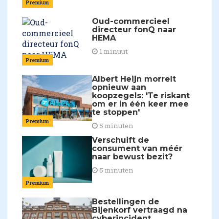
Premium
Oud-commercieel
directeur fonQ naar
HEMA
1 minuut
Premium
Albert Heijn morrelt
opnieuw aan
koopzegels: 'Te riskant
om er in één keer mee
te stoppen'
Premium
5 minuten
Verschuift de
consument van méér
naar bewust bezit?
5 minuten
Premium
Bestellingen de
Bijenkorf vertraagd na
cyberincident