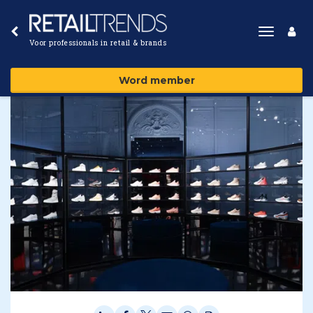
Toggle
Voor professionals in retail & brands
navigat
Word member