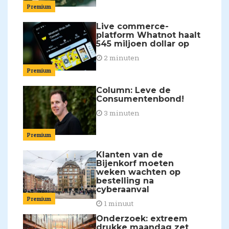
Premium
Live commerce-
platform Whatnot haalt
545 miljoen dollar op
2 minuten
Premium
Column: Leve de
Consumentenbond!
3 minuten
Premium
Klanten van de
Bijenkorf moeten
weken wachten op
bestelling na
cyberaanval
Premium
1 minuut
Onderzoek: extreem
drukke maandag zet