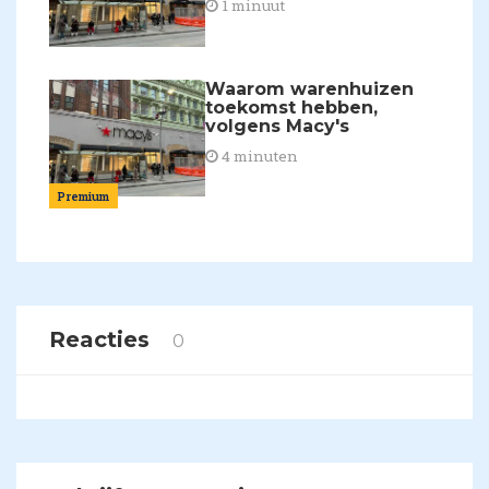
1 minuut
Waarom warenhuizen
toekomst hebben,
volgens Macy's
4 minuten
Premium
Reacties
0