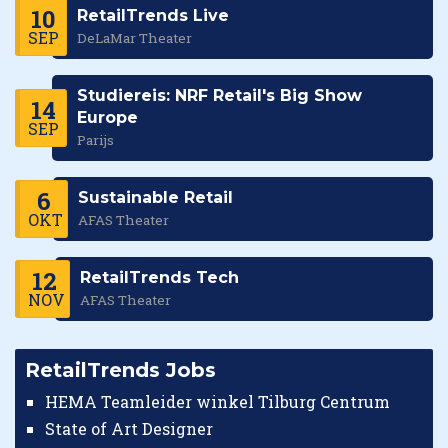
10
RetailTrends Live
SEP
DeLaMar Theater
Studiereis: NRF Retail's Big Show
14
Europe
SEP
Parijs
6
Sustainable Retail
OKT
AFAS Theater
12
RetailTrends Tech
NOV
AFAS Theater
RetailTrends Jobs
HEMA Teamleider winkel Tilburg Centrum
State of Art Designer