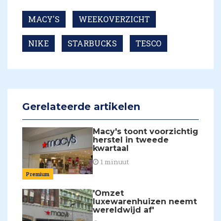
MACY'S
WEEKOVERZICHT
NIKE
STARBUCKS
TESCO
Gerelateerde artikelen
Macy's toont voorzichtig
herstel in tweede
kwartaal
1 minuut
Premium
'Omzet
luxewarenhuizen neemt
wereldwijd af'