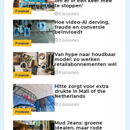
om er in één keer mee
te stoppen'
Premium
5 minuten
Hoe video-AI derving,
fraude en conversie
beïnvloedt
5 minuten
Premium
Van hype naar houdbaar
model: zo werken
retailabonnementen wél
8 minuten
Premium
Hitte zorgt voor extra
drukte in Mall of the
Netherlands
2 minuten
Premium
Mud Jeans: groene
idealen, maar rode