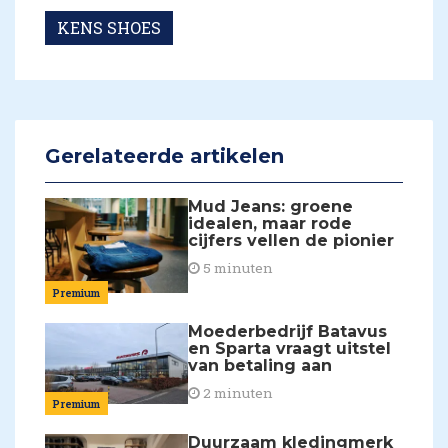
KENS SHOES
Gerelateerde artikelen
Mud Jeans: groene
idealen, maar rode
cijfers vellen de pionier
5 minuten
Premium
Moederbedrijf Batavus
en Sparta vraagt uitstel
van betaling aan
2 minuten
Premium
Duurzaam kledingmerk