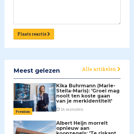
Plaats reactie
Alle artikelen
Meest gelezen
Kika Buhrmann (Marie-
Stella-Maris): 'Groei mag
nooit ten koste gaan
van je merkidentiteit'
16 minuten
Premium
Albert Heijn morrelt
opnieuw aan
koopzegels: 'Te riskant