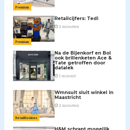
Premium
Retailcijfers: Tedi
2 minuten
Premium
Na de Bijenkorf en Bol
ook brillenketen Ace &
Tate getroffen door
datalek
1 minuut
Wmnsuit sluit winkel in
Maastricht
2 minuten
RetailRookies
H&M schrapt mogelijk