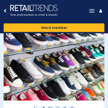
Toggle
Voor professionals in retail & brands
navigat
Word member