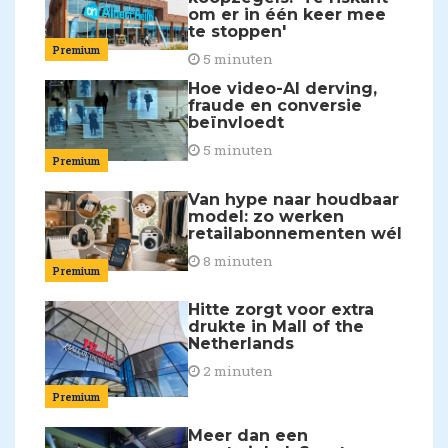
om er in één keer mee
te stoppen'
Premium
5 minuten
Hoe video-AI derving,
fraude en conversie
beïnvloedt
5 minuten
Premium
Van hype naar houdbaar
model: zo werken
retailabonnementen wél
8 minuten
Premium
Hitte zorgt voor extra
drukte in Mall of the
Netherlands
2 minuten
Premium
Meer dan een