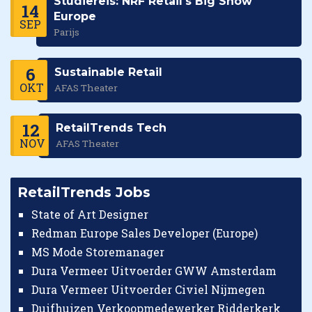
Studiereis: NRF Retail's Big Show
14
Europe
SEP
Parijs
6
Sustainable Retail
OKT
AFAS Theater
12
RetailTrends Tech
NOV
AFAS Theater
RetailTrends Jobs
State of Art Designer
Redman Europe Sales Developer (Europe)
MS Mode Storemanager
Dura Vermeer Uitvoerder GWW Amsterdam
Dura Vermeer Uitvoerder Civiel Nijmegen
Duifhuizen Verkoopmedewerker Ridderkerk