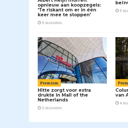
Albert Heijn morrelt
beïn
opnieuw aan koopzegels:
'Te riskant om er in één
5 m
keer mee te stoppen'
5 minuten
Premium
Pre
Hitte zorgt voor extra
Colu
drukte in Mall of the
van A
Netherlands
4 m
2 minuten