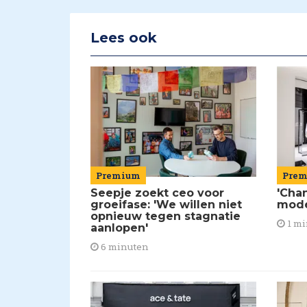
Lees ook
Premium
Pre
Seepje zoekt ceo voor
'Chan
groeifase: 'We willen niet
mod
opnieuw tegen stagnatie
1 mi
aanlopen'
6 minuten