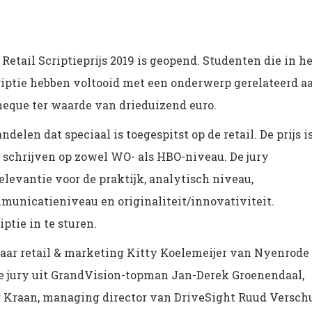
 Retail Scriptieprijs 2019 is geopend. Studenten die in h
criptie hebben voltooid met een onderwerp gerelateerd a
heque ter waarde van drieduizend euro.
delen dat speciaal is toegespitst op de retail. De prijs i
e schrijven op zowel WO- als HBO-niveau. De jury
elevantie voor de praktijk, analytisch niveau,
unicatieniveau en originaliteit/innovativiteit.
ptie in te sturen.
raar retail & marketing Kitty Koelemeijer van Nyenrode
de jury uit GrandVision-topman Jan-Derek Groenendaal,
er Kraan, managing director van DriveSight Ruud Versch