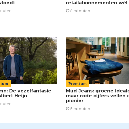
retailabonnementen wél
vloedt
8 minuten
inuten
mium
Premium
mn: De vezelfantasie
Mud Jeans: groene ideal
lbert Heijn
maar rode cijfers vellen 
pionier
inuten
5 minuten