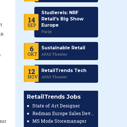
Studiereis: NRF
14
Retail's Big Show
et
SEP
Europe
Parijs
an
6
Sustainable Retail
OKT
s
AFAS Theater
12
RetailTrends Tech
NOV
AFAS Theater
RetailTrends Jobs
State of Art Designer
Redman Europe Sales Developer (Europe)
uur
MS Mode Storemanager