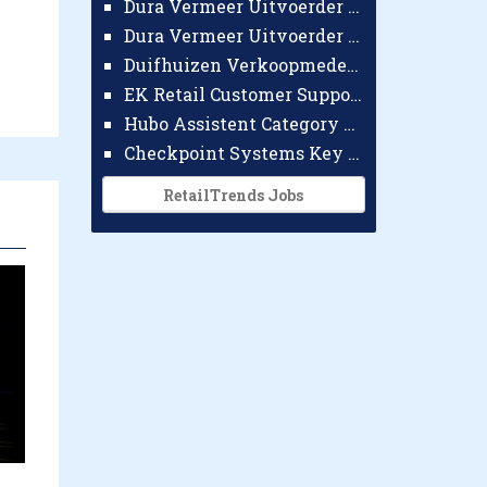
Dura Vermeer Uitvoerder GWW Amsterdam
Dura Vermeer Uitvoerder Civiel Nijmegen
Duifhuizen Verkoopmedewerker Ridderkerk
EK Retail Customer Support Omnichannel
Hubo Assistent Category Manager
Checkpoint Systems Key Accountmanager Benelux
RetailTrends Jobs