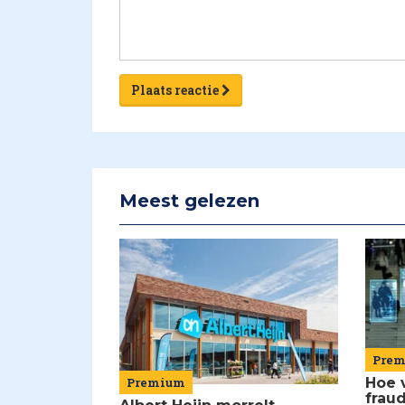
Plaats reactie
Meest gelezen
Pre
Premium
Hoe 
frau