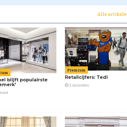
Alle artikel
Premium
mium
Retailcijfers: Tedi
el blijft populairste
emerk'
2 minuten
nuut