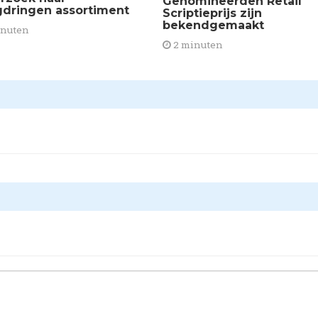
Genomineerden Retail
gdringen assortiment
Scriptieprijs zijn
bekendgemaakt
inuten
2 minuten