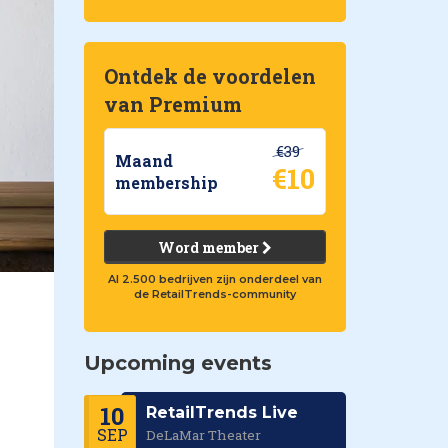
Ontdek de voordelen
van Premium
€39
Maand
€10
membership
Word member
Al 2.500 bedrijven zijn onderdeel van
de RetailTrends-community
Upcoming events
10
RetailTrends Live
SEP
DeLaMar Theater