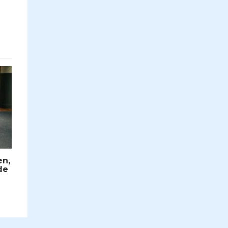
en,
de