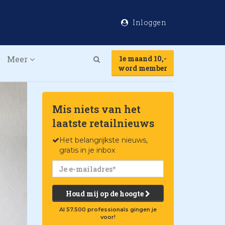
Inloggen
Meer
1e maand 10,-
Search
word member
Mis niets van het
laatste retailnieuws
Het belangrijkste nieuws,
gratis in je inbox
Houd mij op de hoogte
Al 57.500 professionals gingen je
voor!