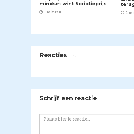
mindset wint Scriptieprijs
teru
1 minuut
2 m
Reacties
0
Schrijf een reactie