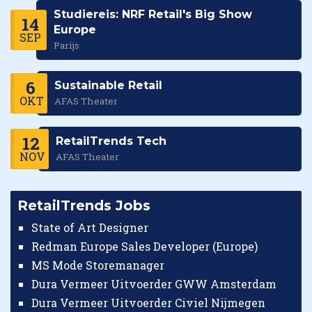
Studiereis: NRF Retail's Big Show
14
Europe
SEP
Parijs
6
Sustainable Retail
OKT
AFAS Theater
12
RetailTrends Tech
NOV
AFAS Theater
RetailTrends Jobs
State of Art Designer
Redman Europe Sales Developer (Europe)
MS Mode Storemanager
Dura Vermeer Uitvoerder GWW Amsterdam
Dura Vermeer Uitvoerder Civiel Nijmegen