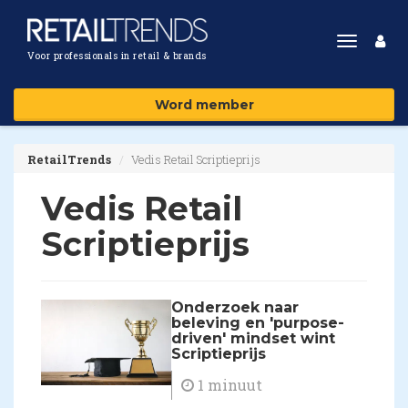
Toggle
Voor professionals in retail & brands
navigat
Word member
RetailTrends
Vedis Retail Scriptieprijs
Vedis Retail
Scriptieprijs
Onderzoek naar
beleving en 'purpose-
driven' mindset wint
Scriptieprijs
1 minuut