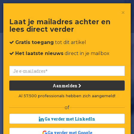
Deze shoppingmall trekt meer
×
bezoekers dan Disneyland
Laat je mailadres achter en
lees direct verder
Gratis toegang
tot dit artikel
Het laatste nieuws
direct in je mailbox
Aanmelden
Al 57.500 professionals hebben zich aangemeld!
of
Ga verder met LinkedIn
Ga verder met Google