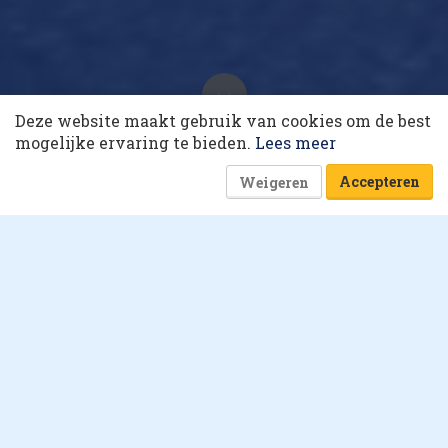
10 collega’s
Deze website maakt gebruik van cookies om de best
Korting op events
Selfie: Eric Schoenmakers
mogelijke ervaring te bieden.
Lees meer
24 oktober 2019 om 14:10
11 minuten
Accepteren
Weigeren
Hans Verstraaten
Deze shoppingmall trekt
meer bezoekers dan
Disneyland
rama: de Amerikaanse