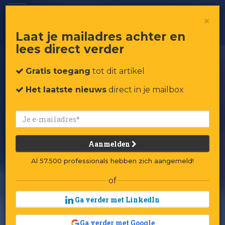
De herwaardering van innovatie
×
Laat je mailadres achter en
lees direct verder
Gratis toegang
tot dit artikel
Het laatste nieuws
direct in je mailbox
Aanmelden
Al 57.500 professionals hebben zich aangemeld!
of
Ga verder met LinkedIn
Ga verder met Google