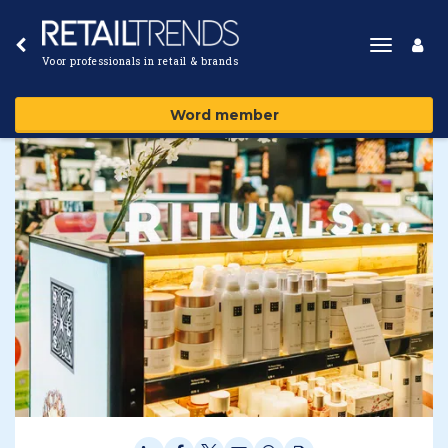
Toggle
Voor professionals in retail & brands
navigat
Word member