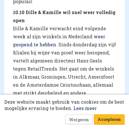
populair.
10.10 Dille & Kamille wil snel weer volledig
open
Dille & Kamille verwacht eind volgende
week al zijn winkels in Nederland
weer
geopend te hebben
. Sinds donderdag zijn vijf
filialen bij wijze van proef weer heropend,
vertelt algemeen directeur Hans Geels
tegen RetailTrends. Het gaat om de winkels
in Alkmaar, Groningen, Utrecht, Amersfoort
10 collega’s
en de Amsterdamse Ceintuurbaan, allemaal
met strikt deurbeleid en andere
veiligheidsmaatregelen. "Als de ervaringen
Deze website maakt gebruik van cookies om de best
Korting op events
mogelijke ervaring te bieden.
Lees meer
positief zijn, zal gefaseerd de rest volgen",
zegt Geels. De winkels in het zuiden van het
Accepteren
Weigeren
land zullen waarschijnlijk als laatste aan de