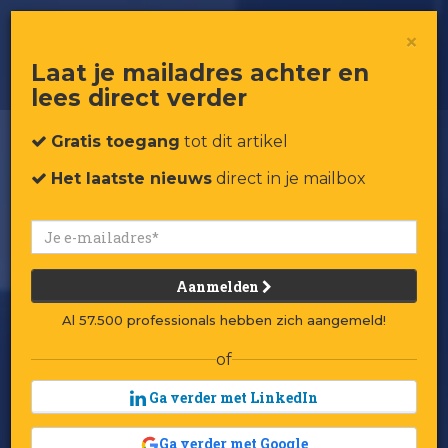
'Die azijnpissers zeiden dat dit het
×
einde was voor Amac'
Laat je mailadres achter en
lees direct verder
Gratis toegang
tot dit artikel
Het laatste nieuws
direct in je mailbox
Aanmelden
Al 57.500 professionals hebben zich aangemeld!
of
Ga verder met LinkedIn
Ga verder met Google