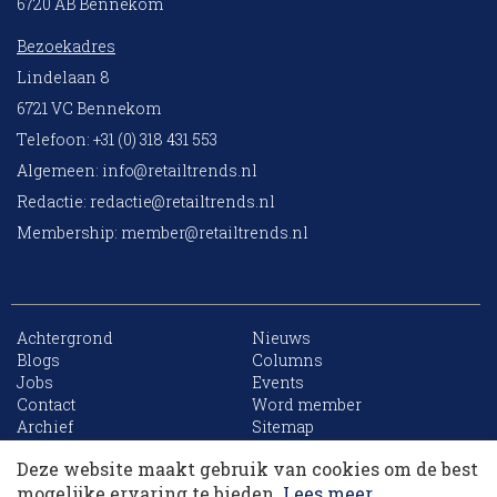
6720 AB Bennekom
Bezoekadres
Lindelaan 8
6721 VC Bennekom
Telefoon: +31 (0) 318 431 553
Algemeen:
info@retailtrends.nl
Redactie:
redactie@retailtrends.nl
Membership:
member@retailtrends.nl
Achtergrond
Nieuws
Blogs
Columns
Jobs
Events
10 collega’s
Contact
Word member
Archief
Sitemap
Deze website maakt gebruik van cookies om de best
Korting op events
mogelijke ervaring te bieden.
Lees meer