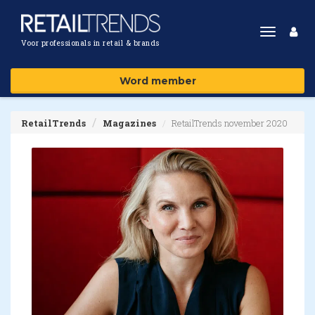
Toggle
Voor professionals in retail & brands
navigat
Word member
RetailTrends
Magazines
RetailTrends november 2020