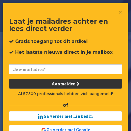
Koop die toffe skin, je lijkt wel een
×
N00B!*
Laat je mailadres achter en
lees direct verder
Gratis toegang
tot dit artikel
Het laatste nieuws
direct in je mailbox
Aanmelden
Al 57.500 professionals hebben zich aangemeld!
of
Ga verder met LinkedIn
Ga verder met Google