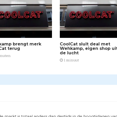
amp brengt merk
CoolCat sluit deal met
Cat terug
Wehkamp, eigen shop ui
de lucht
inuten
1 minuut
markt is totaal anders dan destijds in de hoogtijdagen va