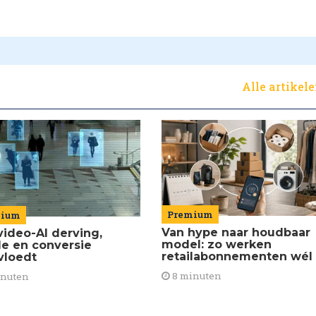
Alle artikel
Premium
mium
Van hype naar houdbaar
video-AI derving,
model: zo werken
de en conversie
retailabonnementen wél
vloedt
8 minuten
inuten