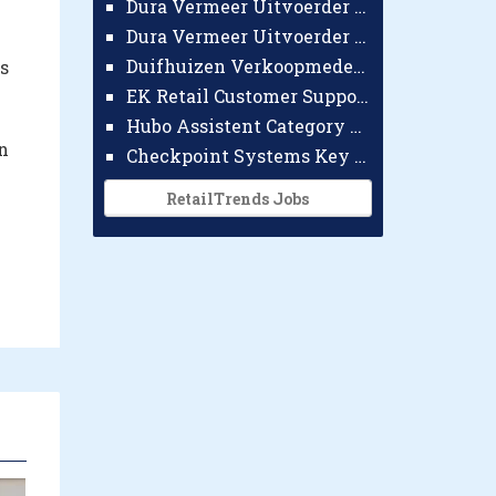
Dura Vermeer Uitvoerder GWW Amsterdam
Dura Vermeer Uitvoerder Civiel Nijmegen
Duifhuizen Verkoopmedewerker Ridderkerk
s
EK Retail Customer Support Omnichannel
Hubo Assistent Category Manager
n
Checkpoint Systems Key Accountmanager Benelux
RetailTrends Jobs