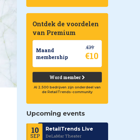
Ontdek de voordelen
van Premium
€39
Maand
€10
membership
Word member
Al 2.500 bedrijven zijn onderdeel van
de RetailTrends-community
Upcoming events
10
RetailTrends Live
SEP
DeLaMar Theater