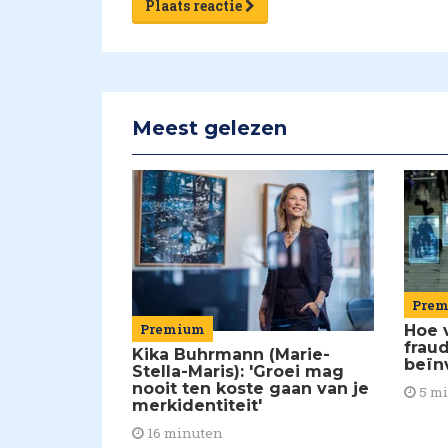
Plaats reactie
Meest gelezen
Pre
Premium
Hoe 
frau
Kika Buhrmann (Marie-
beïn
Stella-Maris): 'Groei mag
nooit ten koste gaan van je
5 m
merkidentiteit'
16 minuten