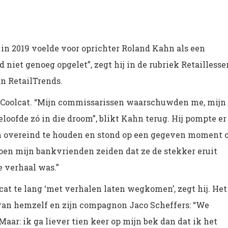
 in 2019 voelde voor oprichter Roland Kahn als een
 niet genoeg opgelet”, zegt hij in de rubriek Retaillesse
n RetailTrends.
et Coolcat. “Mijn commissarissen waarschuwden me, mijn
ofde zó in die droom”, blikt Kahn terug. Hij pompte er
en overeind te houden en stond op een gegeven moment 
toen mijn bankvrienden zeiden dat ze de stekker eruit
e verhaal was.”
at te lang ‘met verhalen laten wegkomen’, zegt hij. Het 
van hemzelf en zijn compagnon Jaco Scheffers: “We
ar: ik ga liever tien keer op mijn bek dan dat ik het