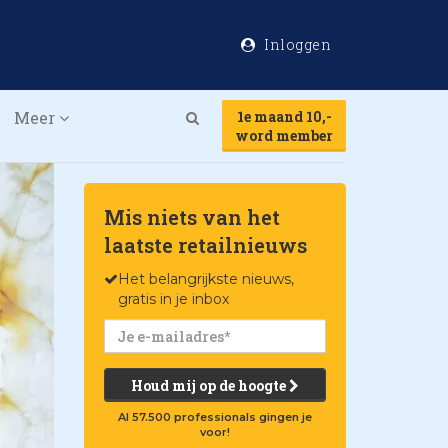
Inloggen
Meer
1e maand 10,-
Search
word member
Mis niets van het
laatste retailnieuws
Het belangrijkste nieuws,
gratis in je inbox
Houd mij op de hoogte
Al 57.500 professionals gingen je
voor!