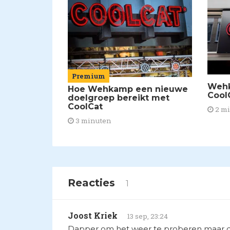
Premium
Wehk
Hoe Wehkamp een nieuwe
Cool
doelgroep bereikt met
CoolCat
2 m
3 minuten
Reacties
1
Joost Kriek
13 sep, 23:24
Dapper om het weer te proberen maar de 