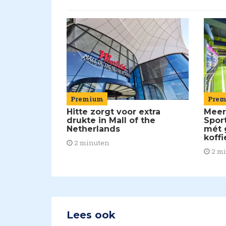
Pre
Premium
Meer
Hitte zorgt voor extra
Spor
drukte in Mall of the
mét 
Netherlands
koffi
2 minuten
2 m
Lees ook