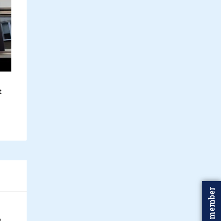
t
Word member
n