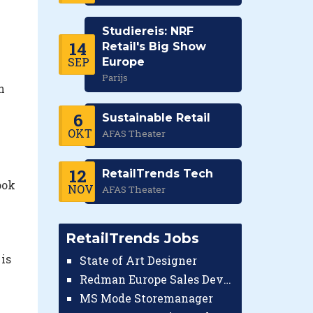
Studiereis: NRF
14
Retail's Big Show
SEP
Europe
Parijs
n
6
Sustainable Retail
OKT
AFAS Theater
12
RetailTrends Tech
ook
NOV
AFAS Theater
RetailTrends Jobs
is
State of Art Designer
Redman Europe Sales Developer (Europe)
MS Mode Storemanager