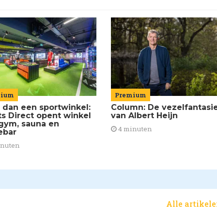
mium
Premium
 dan een sportwinkel:
Column: De vezelfantasi
ts Direct opent winkel
van Albert Heijn
gym, sauna en
4 minuten
ebar
inuten
Alle artikel