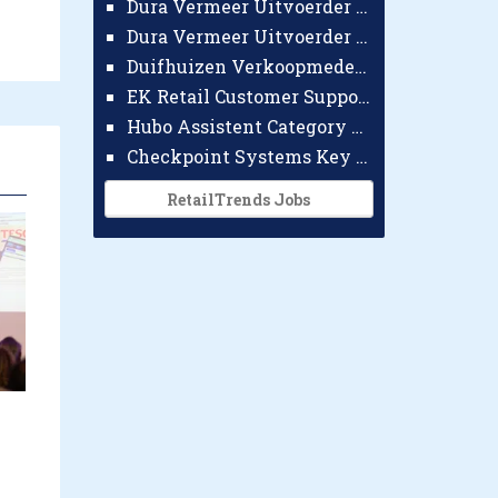
Dura Vermeer Uitvoerder GWW Amsterdam
Dura Vermeer Uitvoerder Civiel Nijmegen
Duifhuizen Verkoopmedewerker Ridderkerk
EK Retail Customer Support Omnichannel
Hubo Assistent Category Manager
Checkpoint Systems Key Accountmanager Benelux
RetailTrends Jobs