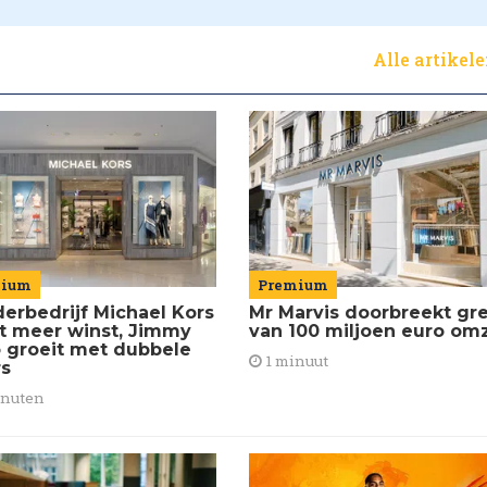
Alle artikel
mium
Premium
erbedrijf Michael Kors
Mr Marvis doorbreekt gr
t meer winst, Jimmy
van 100 miljoen euro om
 groeit met dubbele
1 minuut
rs
inuten