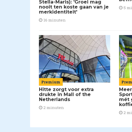
Stella-Maris): 'Groei mag
nooit ten koste gaan van je
5 m
merkidentiteit'
16 minuten
Pre
Premium
Meer
Hitte zorgt voor extra
Spor
drukte in Mall of the
mét 
Netherlands
koffi
2 minuten
2 m