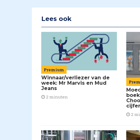
Lees ook
Premium
Winnaar/verliezer van de
Pre
week: Mr Marvis en Mud
Jeans
Moed
boek
2 minuten
Choo
cijfe
2 m