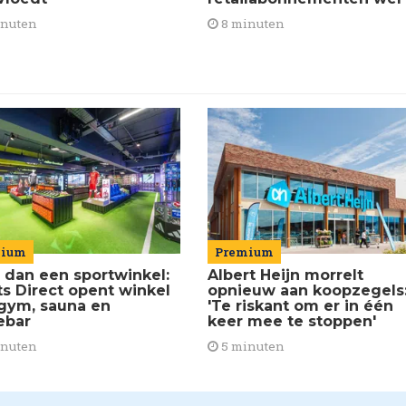
8 minuten
inuten
mium
Premium
 dan een sportwinkel:
Albert Heijn morrelt
ts Direct opent winkel
opnieuw aan koopzegels
gym, sauna en
'Te riskant om er in één
ebar
keer mee te stoppen'
inuten
5 minuten