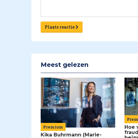
Plaats reactie
Meest gelezen
Pre
Premium
Hoe 
frau
Kika Buhrmann (Marie-
beïn