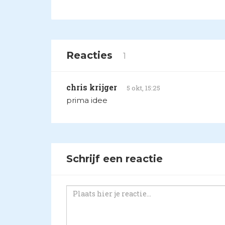
Reacties
1
chris krijger
5 okt, 15:25
prima idee
Schrijf een reactie