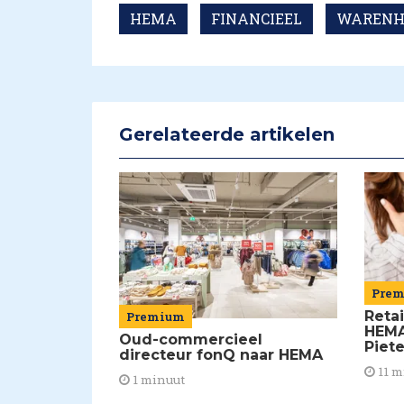
HEMA
FINANCIEEL
WARENH
Gerelateerde artikelen
Pre
Retai
Premium
HEMA
Oud-commercieel
Piet
directeur fonQ naar HEMA
11 m
1 minuut