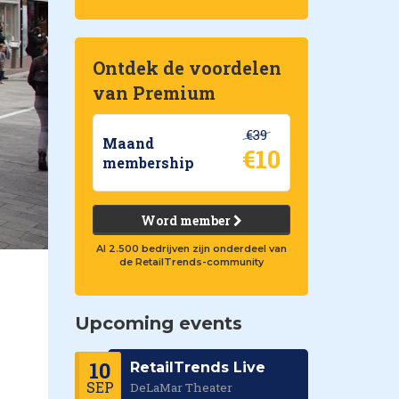
Ontdek de voordelen
van Premium
€39
Maand
€10
membership
Word member
Al 2.500 bedrijven zijn onderdeel van
de RetailTrends-community
Upcoming events
10
RetailTrends Live
SEP
DeLaMar Theater