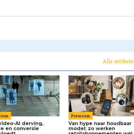
Alle artikel
Premium
mium
Van hype naar houdbaar
video-AI derving,
model: zo werken
de en conversie
retailabonnementen wél
vloedt