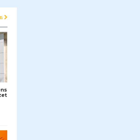
en
ens
zet