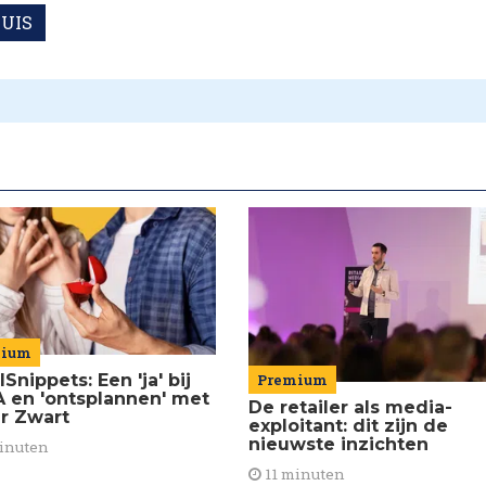
UIS
mium
lSnippets: Een 'ja' bij
Premium
 en 'ontsplannen' met
De retailer als media-
er Zwart
exploitant: dit zijn de
nieuwste inzichten
inuten
11 minuten