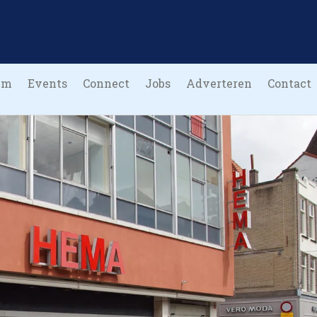
um
Events
Connect
Jobs
Adverteren
Contact