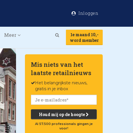
Inloggen
Meer
1e maand 10,-
Search
word member
Mis niets van het
laatste retailnieuws
Het belangrijkste nieuws,
gratis in je inbox
Houd mij op de hoogte
Al 57.500 professionals gingen je
voor!