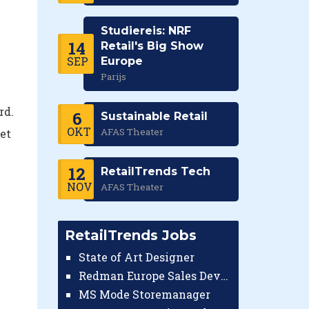
Studiereis: NRF
14
Retail's Big Show
SEP
Europe
Parijs
rd.
6
Sustainable Retail
OKT
AFAS Theater
et
12
RetailTrends Tech
NOV
AFAS Theater
RetailTrends Jobs
State of Art Designer
Redman Europe Sales Developer (Europe)
MS Mode Storemanager