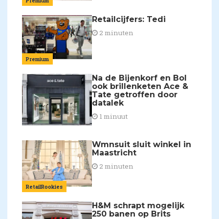
Premium
Retailcijfers: Tedi
2 minuten
Premium
Na de Bijenkorf en Bol
ook brillenketen Ace &
Tate getroffen door
datalek
1 minuut
Wmnsuit sluit winkel in
Maastricht
2 minuten
RetailRookies
H&M schrapt mogelijk
250 banen op Brits