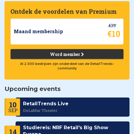
Ontdek de voordelen van Premium
€39
€10
Maand membership
Word member
Al 2.500 bedrijven zijn onderdeel van de RetailTrends-
community
Upcoming events
10
RetailTrends Live
SEP
DeLaMar Theater
Studiereis: NRF Retail's Big Show
14