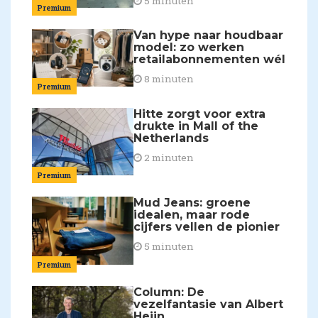
5 minuten
Premium
Van hype naar houdbaar
model: zo werken
retailabonnementen wél
8 minuten
Premium
Hitte zorgt voor extra
drukte in Mall of the
Netherlands
2 minuten
Premium
Mud Jeans: groene
idealen, maar rode
cijfers vellen de pionier
5 minuten
Premium
Column: De
vezelfantasie van Albert
Heijn