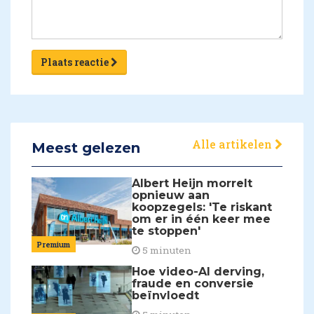
Plaats reactie
Alle artikelen
Meest gelezen
Albert Heijn morrelt
opnieuw aan
koopzegels: 'Te riskant
om er in één keer mee
te stoppen'
Premium
5 minuten
Hoe video-AI derving,
fraude en conversie
beïnvloedt