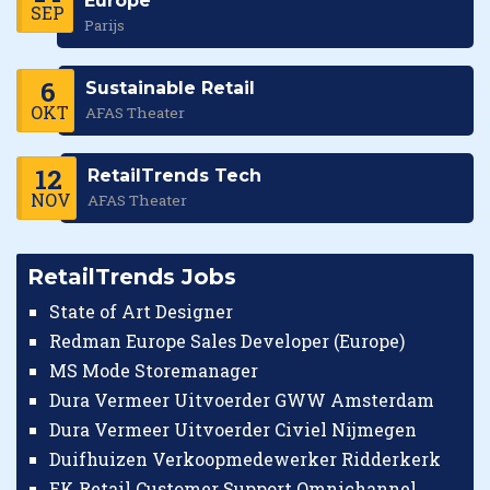
Europe
SEP
Parijs
6
Sustainable Retail
OKT
AFAS Theater
12
RetailTrends Tech
NOV
AFAS Theater
RetailTrends Jobs
State of Art Designer
Redman Europe Sales Developer (Europe)
MS Mode Storemanager
Dura Vermeer Uitvoerder GWW Amsterdam
Dura Vermeer Uitvoerder Civiel Nijmegen
Duifhuizen Verkoopmedewerker Ridderkerk
EK Retail Customer Support Omnichannel