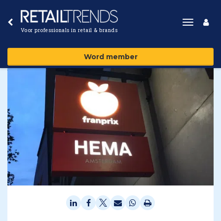
Toggle
Voor professionals in retail & brands
navigat
Word member