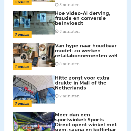
Premium
5 minuten
Hoe video-AI derving,
fraude en conversie
beïnvloedt
5 minuten
Premium
Van hype naar houdbaar
model: zo werken
retailabonnementen wél
8 minuten
Premium
Hitte zorgt voor extra
drukte in Mall of the
Netherlands
2 minuten
Premium
Meer dan een
sportwinkel: Sports
Direct opent winkel mét
gym, sauna en koffiebar