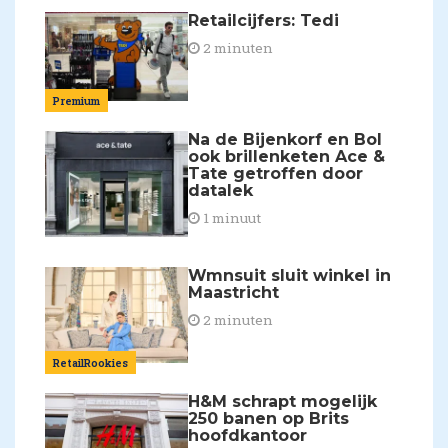
Retailcijfers: Tedi
2 minuten
Premium
Na de Bijenkorf en Bol
ook brillenketen Ace &
Tate getroffen door
datalek
1 minuut
Wmnsuit sluit winkel in
Maastricht
2 minuten
RetailRookies
H&M schrapt mogelijk
250 banen op Brits
hoofdkantoor