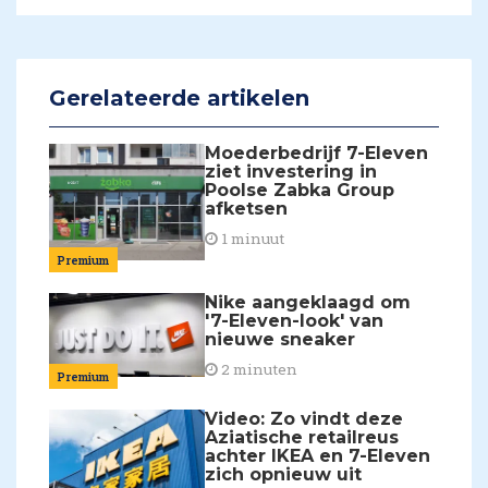
Gerelateerde artikelen
Moederbedrijf 7-Eleven
ziet investering in
Poolse Zabka Group
afketsen
1 minuut
Premium
Nike aangeklaagd om
'7-Eleven-look' van
nieuwe sneaker
2 minuten
Premium
Video: Zo vindt deze
Aziatische retailreus
achter IKEA en 7-Eleven
zich opnieuw uit