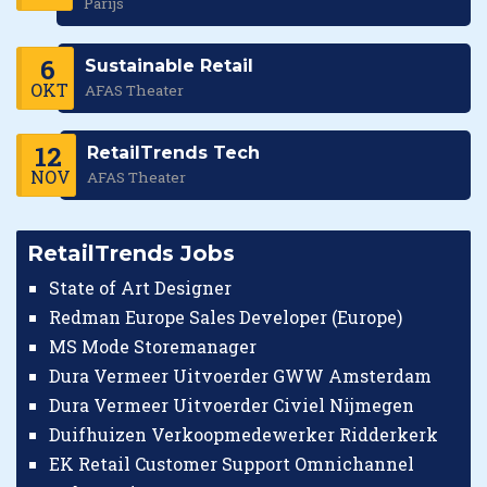
Parijs
6
Sustainable Retail
OKT
AFAS Theater
12
RetailTrends Tech
NOV
AFAS Theater
RetailTrends Jobs
State of Art Designer
Redman Europe Sales Developer (Europe)
MS Mode Storemanager
Dura Vermeer Uitvoerder GWW Amsterdam
Dura Vermeer Uitvoerder Civiel Nijmegen
Duifhuizen Verkoopmedewerker Ridderkerk
EK Retail Customer Support Omnichannel