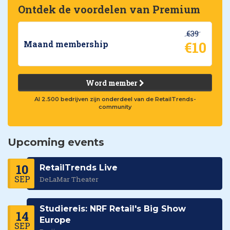
Ontdek de voordelen van Premium
€39
€10
Maand membership
Word member
Al 2.500 bedrijven zijn onderdeel van de RetailTrends-
community
Upcoming events
10
RetailTrends Live
SEP
DeLaMar Theater
Studiereis: NRF Retail's Big Show
14
Europe
SEP