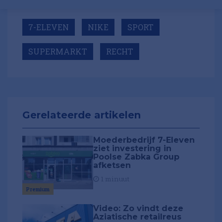
7-ELEVEN
NIKE
SPORT
SUPERMARKT
RECHT
Gerelateerde artikelen
Moederbedrijf 7-Eleven
ziet investering in
Poolse Zabka Group
afketsen
1 minuut
Premium
Video: Zo vindt deze
Aziatische retailreus