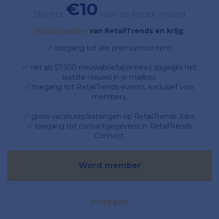
€10
Slechts
voor de eerste maand
Word member
van RetailTrends en krijg
;
✅ toegang tot alle premiumcontent;
✅ net als 57.500 nieuwsbriefabonnees dagelijks het
laatste nieuws in je mailbox;
✅ toegang tot RetailTrends-events, exclusief voor
members.
✅ gratis vacatureplaatsingen op RetailTrends Jobs;
✅ toegang tot contactgegevens in RetailTrends
Connect.
Word member
Inloggen