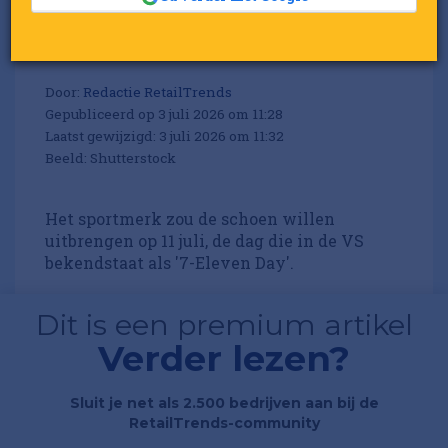
Eleven-look' van nieuwe
sneaker
Door:
Redactie RetailTrends
Gepubliceerd op 3 juli 2026 om 11:28
Laatst gewijzigd: 3 juli 2026 om 11:32
Beeld: Shutterstock
Het sportmerk zou de schoen willen
uitbrengen op 11 juli, de dag die in de VS
bekendstaat als '7-Eleven Day'.
Dit is een premium artikel
Verder lezen?
Sluit je net als 2.500 bedrijven aan bij de
RetailTrends-community