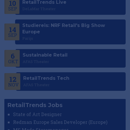
10
RetailTrends Live
SEP
DeLaMar Theater
Studiereis: NRF Retail's Big Show
14
Europe
SEP
Parijs
6
Sustainable Retail
OKT
AFAS Theater
12
RetailTrends Tech
NOV
AFAS Theater
RetailTrends Jobs
State of Art Designer
Redman Europe Sales Developer (Europe)
MS Mode Storemanager