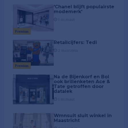
'Chanel blijft populairste
modemerk'
1 minuut
Premium
Retailcijfers: Tedi
2 minuten
Premium
Na de Bijenkorf en Bol
ook brillenketen Ace &
Tate getroffen door
datalek
1 minuut
Wmnsuit sluit winkel in
Maastricht