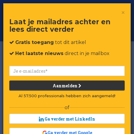
×
Toggle
Voor professionals in retail & brands
Laat je mailadres achter en
navigat
lees direct verder
Word member
Gratis toegang
tot dit artikel
Het laatste nieuws
direct in je mailbox
Aanmelden
Al 57.500 professionals hebben zich aangemeld!
of
Ga verder met LinkedIn
Nike aangeklaagd om '7-
Ga verder met Google