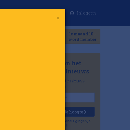
Inloggen
×
Meer
1e maand 10,-
Search
word member
Mis niets van het
laatste retailnieuws
Het belangrijkste nieuws,
gratis in je inbox
Houd mij op de hoogte
Al 57.500 professionals gingen je
voor!