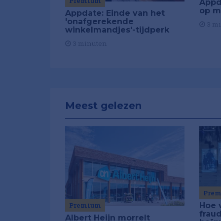
Premium
Appd
op m
Appdate: Einde van het
'onafgerekende
3 m
winkelmandjes'-tijdperk
3 minuten
Meest gelezen
Pre
Premium
Hoe 
frau
Albert Heijn morrelt