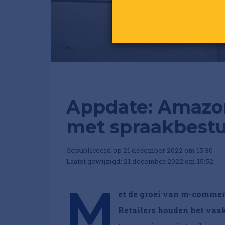
Appdate: Amazon
met spraakbestu
Gepubliceerd op 21 december 2022 om 15:30
Laatst gewijzigd: 21 december 2022 om 15:52
M
et de groei van m-commer
Retailers houden het vaak 