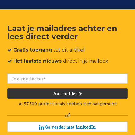
Laat je mailadres achter en
lees direct verder
um
Events
Connect
Jobs
Adverteren
Contact
Gratis toegang
tot dit artikel
Het laatste nieuws
direct in je mailbox
Aanmelden
Al 57.500 professionals hebben zich aangemeld!
of
Ga verder met LinkedIn