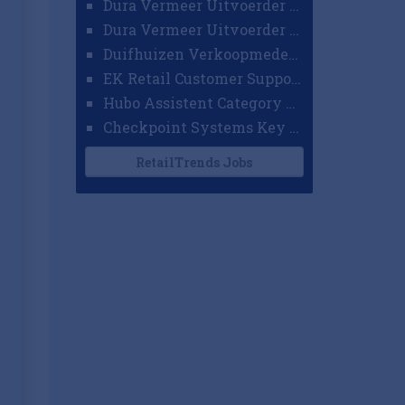
Dura Vermeer Uitvoerder GWW Amsterdam
Dura Vermeer Uitvoerder Civiel Nijmegen
Duifhuizen Verkoopmedewerker Ridderkerk
EK Retail Customer Support Omnichannel
Hubo Assistent Category Manager
Checkpoint Systems Key Accountmanager Benelux
RetailTrends Jobs