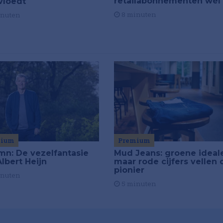
retailabonnementen wél
vloedt
8 minuten
inuten
mium
Premium
mn: De vezelfantasie
Mud Jeans: groene ideal
lbert Heijn
maar rode cijfers vellen 
pionier
inuten
5 minuten