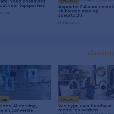
Premium
ate: Voedingsadvies
aat voor topsporters
Appdate: Zalando neemt
clubleden mee op
inuten
speurtocht
3 minuten
Alle artikel
Premium
mium
Van hype naar houdbaar
video-AI derving,
model: zo werken
de en conversie