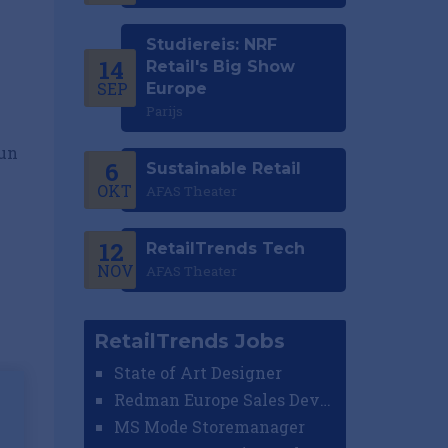
Studiereis: NRF
14
Retail's Big Show
SEP
Europe
Parijs
hun
6
Sustainable Retail
OKT
AFAS Theater
12
RetailTrends Tech
NOV
AFAS Theater
RetailTrends Jobs
State of Art Designer
Redman Europe Sales Developer (Europe)
MS Mode Storemanager