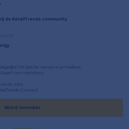
?
n bij de RetailTrends-community
 maand
rijg
;
gelijks het laatste nieuws in je mailbox;
clusief voor members.
Trends Jobs;
ailTrends Connect.
Word member
Inloggen