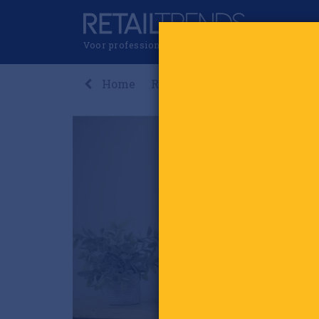
Voor professionals in retail & brands
Home
Recent
Nieuws
Premi