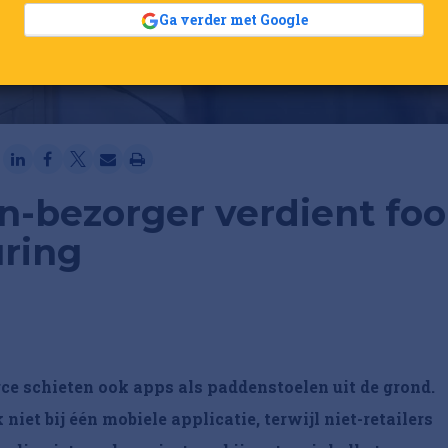
Ga verder met Google
-bezorger verdient foo
ring
ce schieten ook apps als paddenstoelen uit de grond.
niet bij één mobiele applicatie, terwijl niet-retailers