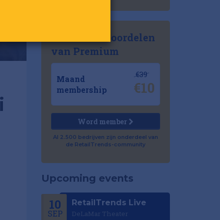
Ontdek de voordelen
van Premium
€39
Maand
€10
membership
i
Word member
Al 2.500 bedrijven zijn onderdeel van
de RetailTrends-community
Upcoming events
10
RetailTrends Live
SEP
DeLaMar Theater