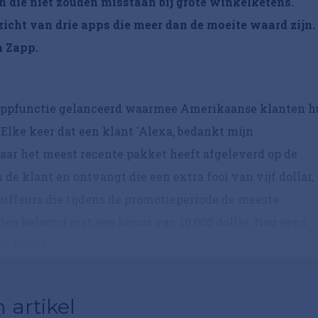
 die niet zouden misstaan bij grote winkelketens.
zicht van drie apps die meer dan de moeite waard zijn.
 Zapp.
ppfunctie gelanceerd waarmee Amerikaanse klanten 
lke keer dat een klant 'Alexa, bedankt mijn
daar het meest recente pakket heeft afgeleverd op de
e klant en ontvangt die een extra fooi van vijf dollar,
auffeurs die tijdens de promotieperiode de meeste
en beloond met een bonus van 10.000 dollar. Nog eens
ar keuze.
 artikel