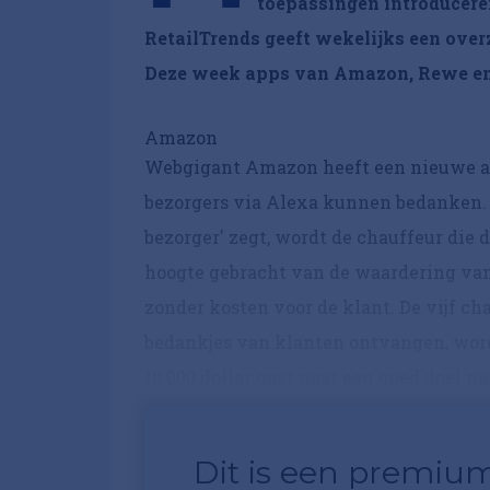
toepassingen introduceren
RetailTrends geeft wekelijks een over
Deze week apps van Amazon, Rewe en
Amazon
Webgigant Amazon heeft een nieuwe a
bezorgers via Alexa kunnen bedanken. E
bezorger' zegt, wordt de chauffeur die 
hoogte gebracht van de waardering van d
zonder kosten voor de klant. De vijf ch
bedankjes van klanten ontvangen, word
10.000 dollar gaat naar een goed doel na
Dit is een premium