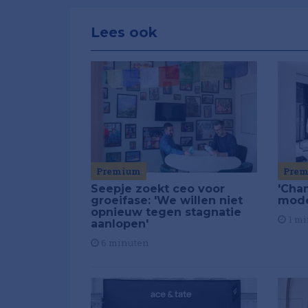
Lees ook
Premium
Pre
Seepje zoekt ceo voor
'Chan
groeifase: 'We willen niet
mod
opnieuw tegen stagnatie
1 mi
aanlopen'
6 minuten