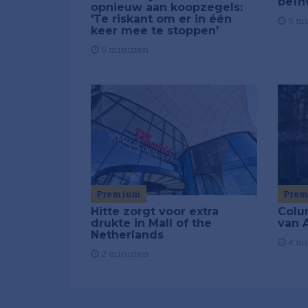
beïn
opnieuw aan koopzegels:
'Te riskant om er in één
5 m
keer mee te stoppen'
5 minuten
Premium
Pre
Hitte zorgt voor extra
Colu
drukte in Mall of the
van A
Netherlands
4 m
2 minuten