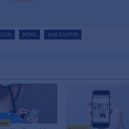
AZON
REWE
ASK ZAPPOS
mium