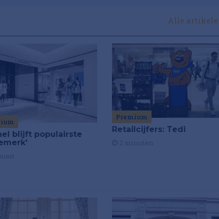
Alle artikel
Premium
mium
Retailcijfers: Tedi
el blijft populairste
emerk'
2 minuten
nuut