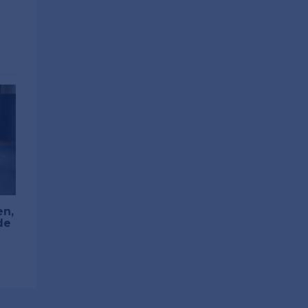
en,
de