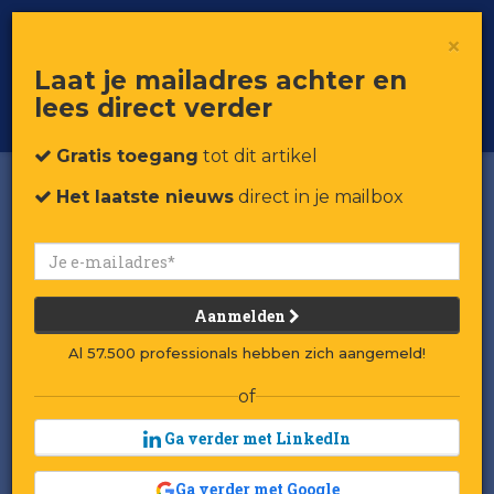
×
Toggle
Voor professionals in retail & brands
Laat je mailadres achter en
navigat
lees direct verder
Word member
Gratis toegang
tot dit artikel
Het laatste nieuws
direct in je mailbox
Aanmelden
Al 57.500 professionals hebben zich aangemeld!
of
Ga verder met LinkedIn
Ga verder met Google