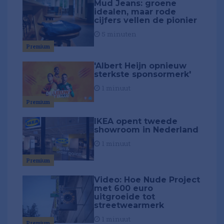
Mud Jeans: groene
idealen, maar rode
cijfers vellen de pionier
5 minuten
Premium
'Albert Heijn opnieuw
sterkste sponsormerk'
1 minuut
Premium
IKEA opent tweede
showroom in Nederland
1 minuut
Premium
Video: Hoe Nude Project
met 600 euro
uitgroeide tot
streetwearmerk
1 minuut
Premium