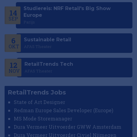
Studiereis: NRF Retail's Big Show
14
Europe
SEP
Parijs
6
Sustainable Retail
OKT
AFAS Theater
12
RetailTrends Tech
NOV
AFAS Theater
RetailTrends Jobs
State of Art Designer
Redman Europe Sales Developer (Europe)
MS Mode Storemanager
Dura Vermeer Uitvoerder GWW Amsterdam
Dura Vermeer Uitvoerder Civiel Nijmegen