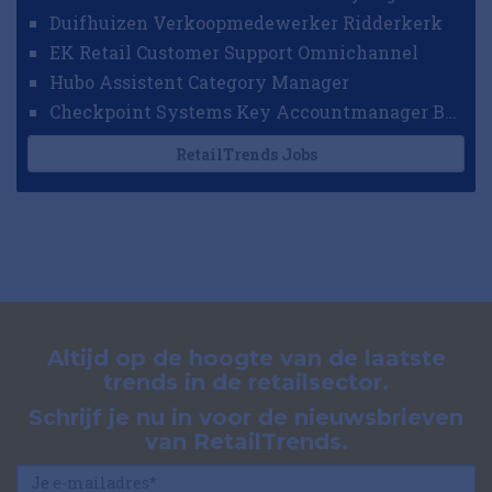
Duifhuizen Verkoopmedewerker Ridderkerk
EK Retail Customer Support Omnichannel
Hubo Assistent Category Manager
Checkpoint Systems Key Accountmanager Benelux
RetailTrends Jobs
Altijd op de hoogte van de laatste
trends in de retailsector.
Schrijf je nu in voor de nieuwsbrieven
van RetailTrends.