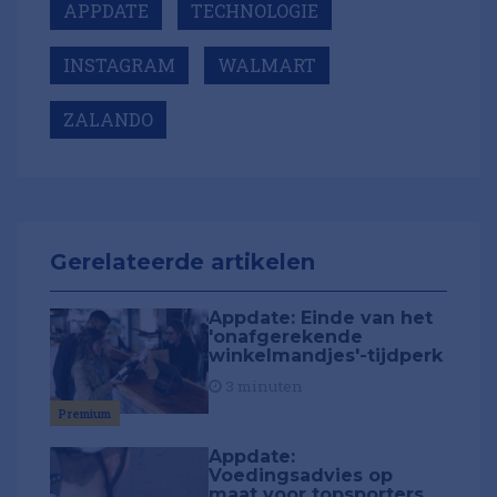
APPDATE
TECHNOLOGIE
INSTAGRAM
WALMART
ZALANDO
Gerelateerde artikelen
Appdate: Einde van het
'onafgerekende
winkelmandjes'-tijdperk
3 minuten
Premium
Appdate:
Voedingsadvies op
maat voor topsporters