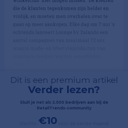
winkelclub 'niet mogen missen'. De kleuren
die de klanten tegenkomen zijn helder en
vrolijk, en moeten men overhalen over te
gaan op meer aankopen. Elke dag om 7 uur 's
ochtends lanceert Lounge by Zalando een
aantal campagnes van maximaal 72 uur,
waarin mode- en lifestyleproducten van
populaire merken worden aangeboden
voor...
Dit is een premium artikel
Verder lezen?
Sluit je net als 2.500 bedrijven aan bij de
RetailTrends-community
€10
Slechts
voor de eerste maand