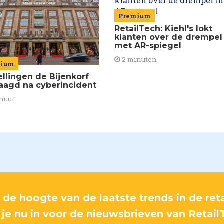
Premium
RetailTech: Kiehl's lokt
klanten over de drempel
met AR-spiegel
2 minuten
mium
ellingen de Bijenkorf
raagd na cyberincident
nuut
p de hoogte van de laatste trends in de reta
f je nu in voor de nieuwsbrieven van Retail