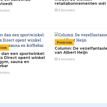
retailabonnementen wél
vloedt
8 minuten
inuten
Premium
mium
Column: De vezelfantasi
van Albert Heijn
 dan een sportwinkel:
ts Direct opent winkel
4 minuten
gym, sauna en
ebar
inuten