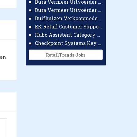
Dura Vermeer Uitvoerder GWW Amsterdam
Dura Vermeer Uitvoerder Civiel Nijmegen
Duifhuizen Verkoopmedewerker Ridderkerk
EK Retail Customer Support Omnichannel
Hubo Assistent Category Manager
Checkpoint Systems Key Accountmanager Benelux
RetailTrends Jobs
ten