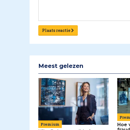
Plaats reactie
Meest gelezen
Pre
Premium
Hoe 
frau