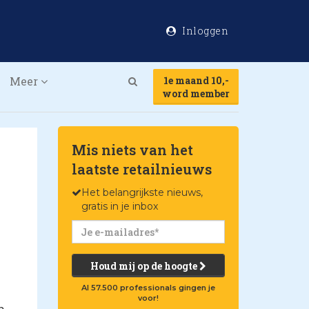
Inloggen
Meer
1e maand 10,-
Search
word member
Mis niets van het
laatste retailnieuws
Het belangrijkste nieuws,
gratis in je inbox
Houd mij op de hoogte
Al 57.500 professionals gingen je
voor!
p