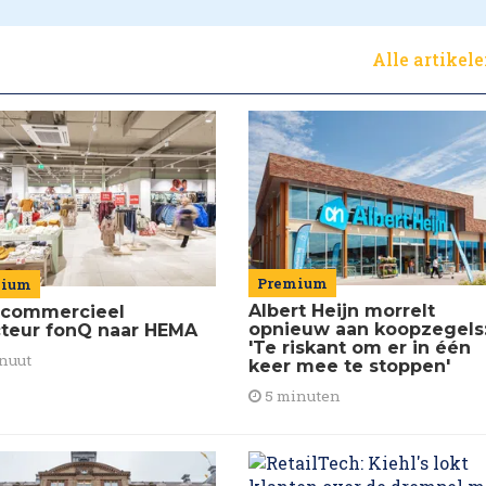
Alle artikel
Premium
mium
Albert Heijn morrelt
commercieel
opnieuw aan koopzegels
cteur fonQ naar HEMA
'Te riskant om er in één
nuut
keer mee te stoppen'
5 minuten