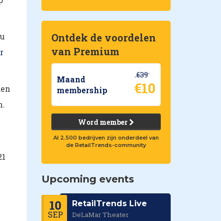
nu
Ontdek de voordelen
van Premium
r
€39
Maand
€10
den
membership
n.
Word member
Al 2.500 bedrijven zijn onderdeel van
de RetailTrends-community
21
Upcoming events
10
RetailTrends Live
SEP
DeLaMar Theater