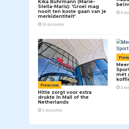
Kika Buhrmann (Marie-
beïn
Stella-Maris): 'Groei mag
nooit ten koste gaan van je
5 m
merkidentiteit'
16 minuten
Pre
Meer
Spor
mét 
koffi
Premium
2 m
Hitte zorgt voor extra
drukte in Mall of the
Netherlands
2 minuten