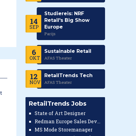
Studiereis: NRF
14
Retail's Big Show
SEP
Europe
Parijs
6
Sustainable Retail
OKT
AFAS Theater
12
RetailTrends Tech
NOV
AFAS Theater
RetailTrends Jobs
State of Art Designer
Redman Europe Sales Developer (Europe)
MS Mode Storemanager