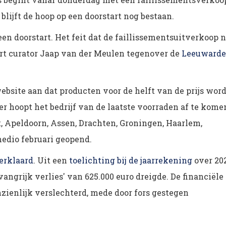
blijft de hoop op een doorstart nog bestaan.
 een doorstart. Het feit dat de faillissementsuitverkoop 
laart curator Jaap van der Meulen tegenover de
Leeuwarde
bsite aan dat producten voor de helft van de prijs wor
r hoopt het bedrijf van de laatste voorraden af te kome
t, Apeldoorn, Assen, Drachten, Groningen, Haarlem,
medio februari geopend.
verklaard
. Uit een
toelichting bij de jaarrekening
over 20
mvangrijk verlies' van 625.000 euro dreigde. De financiële
nzienlijk verslechterd, mede door fors gestegen