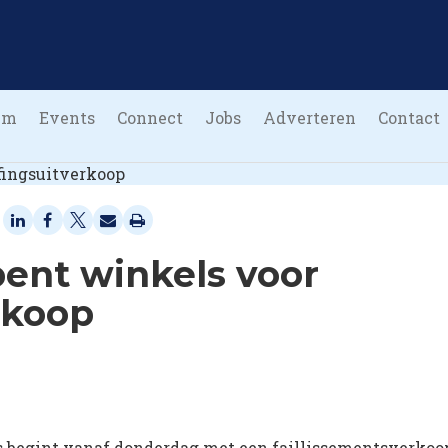
um
Events
Connect
Jobs
Adverteren
Contact
pent winkels voor
rkoop
 begint vanaf donderdag met een faillissementsverkoo