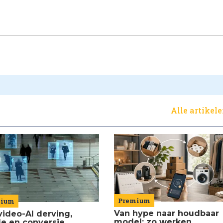
Alle artikel
Premium
mium
Van hype naar houdbaar
video-AI derving,
model: zo werken
de en conversie