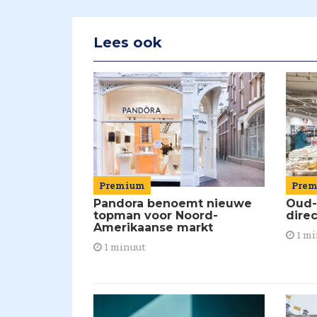
Lees ook
Premium
Pre
Pandora benoemt nieuwe
Oud-
topman voor Noord-
dire
Amerikaanse markt
1 mi
1 minuut