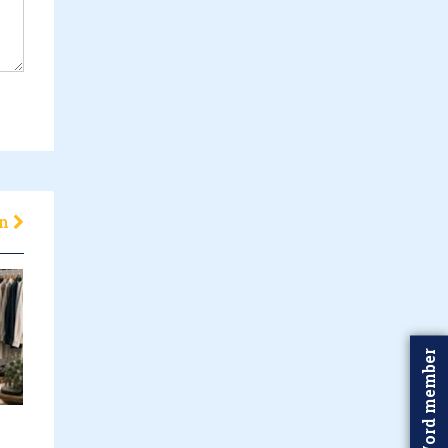
en
Word member