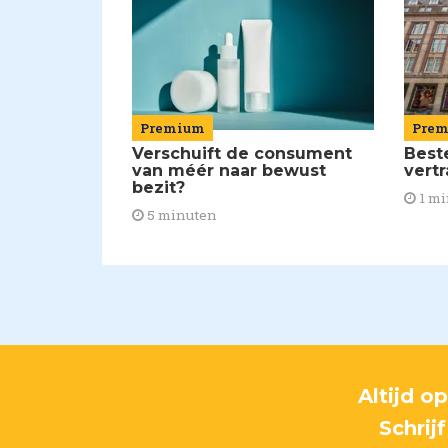
Pre
Premium
Best
Verschuift de consument
vert
van méér naar bewust
bezit?
1 mi
5 minuten
Altijd o
Schrij