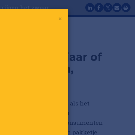
krijgen het zwaar
×
s die een jaar of
nderweg zijn,
 het zwaar
n staan al jaren te boek als het
ste hoofdpijndossier van
eretailers. Kosten aan consumenten
het terugzenden van een pakketje