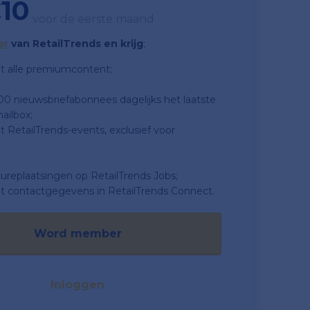
10
voor de eerste maand
er
van RetailTrends en krijg
;
t alle premiumcontent;
500 nieuwsbriefabonnees dagelijks het laatste
ailbox;
 RetailTrends-events, exclusief voor
tureplaatsingen op RetailTrends Jobs;
t contactgegevens in RetailTrends Connect.
Word member
Inloggen