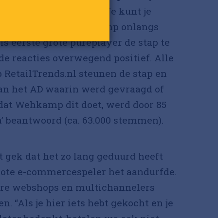
elephant in the room. Je kunt je
rom, want toen Wehkamp onlangs
s eerste grote pureplayer de stap te
e reacties overwegend positief. Alle
 RetailTrends.nl steunen de stap en
van het AD waarin werd gevraagd of
 dat Wehkamp dit doet, werd door 85
a’ beantwoord (ca. 63.000 stemmen).
et gek dat het zo lang geduurd heeft
rote e-commercespeler het aandurfde.
ere webshops en multichannelers
en. “Als je hier iets hebt gekocht en je