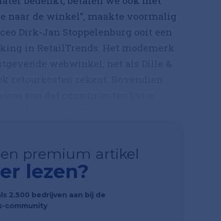
later bedenkt, betalen we ook niet
je naar de winkel”, maakte voormalig
ceo Dirk-Jan Stoppelenburg ooit een
jking in RetailTrends. Het modemerk
tgevende webwinkel, net als Dille &
ok retourkosten rekent. Bovendien
eken aan dat consumenten beter
hun bestelling en minder...
 een premium artikel
er lezen?
als 2.500 bedrijven aan bij de
s-community