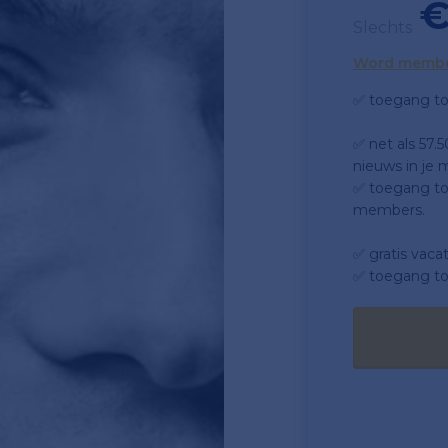
€
Slechts
Word memb
✅ toegang to
✅ net als 57.
nieuws in je m
✅ toegang tot
members.
✅ gratis vaca
✅ toegang to