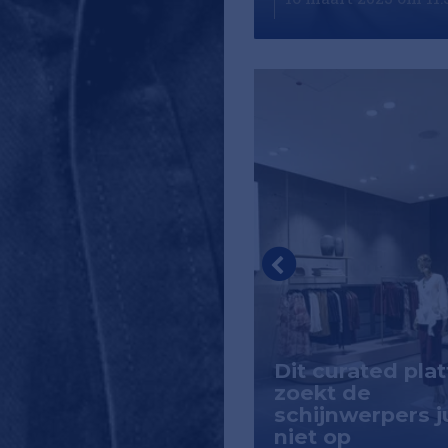
Dit curated pla
 ooit afgewezen
zoekt de
 Nike, nu
schijnwerpers j
jarden waard
niet op