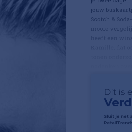
je twee dagen 
jouw buskaart
Scotch & Soda-
mooie vergeli
heeft een wins
Kamille, dat o
tonen onderzo
nadenken over 
Dit is
Verd
Sluit je net 
RetailTrend