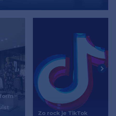
tform
uist
Zo rock je TikTok