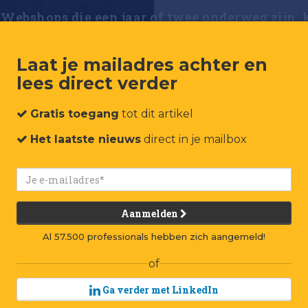
Webshops die een jaar of twee onderweg zijn, 
Laat je mailadres achter en
lees direct verder
Gratis toegang
tot dit artikel
Webshop
Het laatste nieuws
direct in je mailbox
twee o
krijgen
Aanmelden
R
etoure
Al 57.500 professionals hebben zich aangemeld!
groot
of
onlin
Ga verder met LinkedIn
rekenen voor 