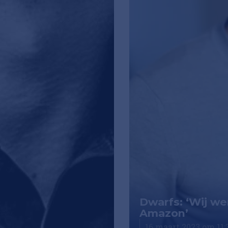
Dwarfs: ‘Wij we
Amazon’
16 maart 2023 om 11: