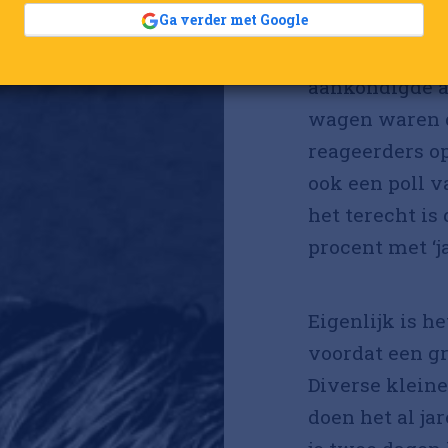
Ga verder met Google
waren lang de 
afvragen waa
aankondigde al
wagen waren d
reageerders op
ook een poll 
het terecht is
procent met ‘j
Eigenlijk is h
voordat een g
Diverse klein
doen het al jar