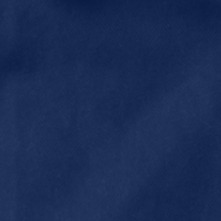
Sander de Klerk (The
Good Roll) houdt
On:
meetings bij de
door
kinderboerderij
mil