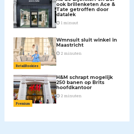
ook brillenketen Ace &
Tate getroffen door
datalek
1 minuut
Wmnsuit sluit winkel in
Maastricht
2 minuten
RetailRookies
H&M schrapt mogelijk
250 banen op Brits
hoofdkantoor
2 minuten
Premium