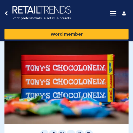
Toggle
Voor professionals in retail & brands
navigat
Word member