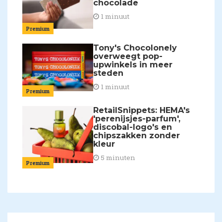
chocolade
1 minuut
Premium
Tony's Chocolonely
overweegt pop-
upwinkels in meer
steden
1 minuut
Premium
RetailSnippets: HEMA's
'perenijsjes-parfum',
discobal-logo's en
chipszakken zonder
kleur
5 minuten
Premium