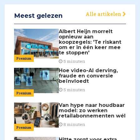
Alle artikelen
Meest gelezen
Albert Heijn morrelt
opnieuw aan
koopzegels: 'Te riskant
om er in één keer mee
te stoppen'
Premium
5 minuten
Hoe video-AI derving,
fraude en conversie
beïnvloedt
5 minuten
Premium
Van hype naar houdbaar
model: zo werken
retailabonnementen wél
8 minuten
Premium
Hitte zorgt voor extra