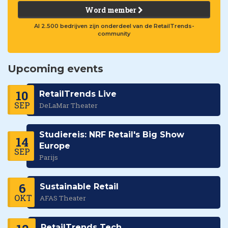
Word member
Al 2.500 bedrijven zijn onderdeel van de RetailTrends-
community
Upcoming events
10
RetailTrends Live
SEP
DeLaMar Theater
Studiereis: NRF Retail's Big Show
14
Europe
SEP
Parijs
6
Sustainable Retail
OKT
AFAS Theater
RetailTrends Tech