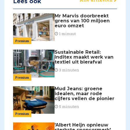
Lees ook
Mr Marvis doorbreekt
grens van 100 miljoen
euro omzet
1 minuut
Premium
Sustainable Retail:
Inditex maakt werk van
textiel uit bierafval
3 minuten
Premium
Mud Jeans: groene
idealen, maar rode
cijfers vellen de pionier
5 minuten
Premium
'Albert Heijn opnieuw
sterkste sponsormerk'