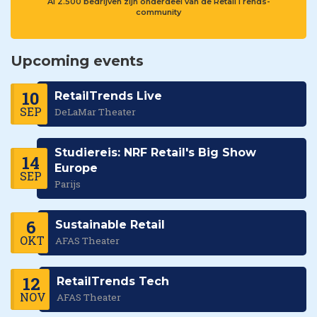
Al 2.500 bedrijven zijn onderdeel van de RetailTrends-
community
Upcoming events
10
RetailTrends Live
SEP
DeLaMar Theater
Studiereis: NRF Retail's Big Show
14
Europe
SEP
Parijs
6
Sustainable Retail
OKT
AFAS Theater
12
RetailTrends Tech
NOV
AFAS Theater