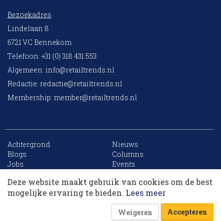
Bezoekadres
Lindelaan 8
6721 VC Bennekom
Telefoon: +31 (0) 318 431 553
Algemeen:
info@retailtrends.nl
Redactie:
redactie@retailtrends.nl
Membership:
member@retailtrends.nl
Achtergrond
Nieuws
10 collega’s
Blogs
Columns
Jobs
Events
Contact
Word member
Deze website maakt gebruik van cookies om de best
Archief
Sitemap
Korting op events
mogelijke ervaring te bieden.
Lees meer
Accepteren
Weigeren
Website is powered by