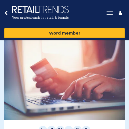
Toggle
Voor professionals in retail & brands
navigat
Word member