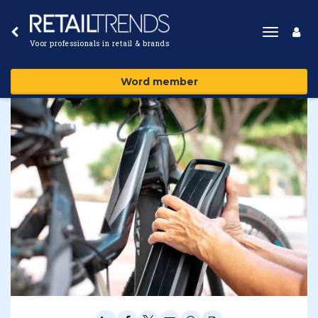
Toggle
Voor professionals in retail & brands
navigat
Word member