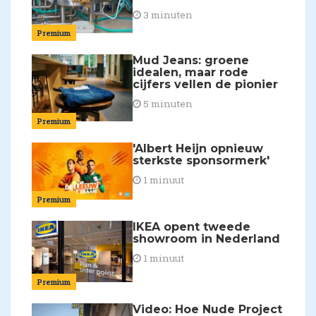
3 minuten
Premium
Mud Jeans: groene
idealen, maar rode
cijfers vellen de pionier
5 minuten
Premium
'Albert Heijn opnieuw
sterkste sponsormerk'
1 minuut
Premium
IKEA opent tweede
showroom in Nederland
1 minuut
Premium
Video: Hoe Nude Project