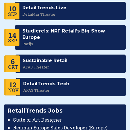
10
RetailTrends Live
SEP
DeLaMar Theater
Studiereis: NRF Retail's Big Show
14
Europe
SEP
Parijs
6
Sustainable Retail
OKT
AFAS Theater
12
RetailTrends Tech
NOV
AFAS Theater
RetailTrends Jobs
State of Art Designer
Redman Europe Sales Developer (Europe)