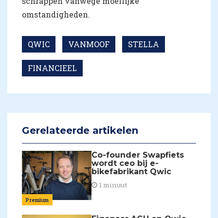
schrappen vanwege moeilijke
omstandigheden.
QWIC
VANMOOF
STELLA
FINANCIEEL
Gerelateerde artikelen
Co-founder Swapfiets
wordt ceo bij e-
bikefabrikant Qwic
1 minuut
Premium