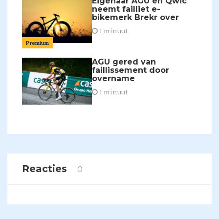
Eigenaar AGU en Qwic
neemt failliet e-
bikemerk Brekr over
1 minuut
Premium
AGU gered van
faillissement door
overname
1 minuut
Reacties
0