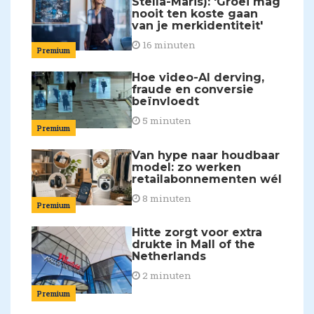
Stella-Maris): 'Groei mag
nooit ten koste gaan
van je merkidentiteit'
16 minuten
Premium
Hoe video-AI derving,
fraude en conversie
beïnvloedt
5 minuten
Premium
Van hype naar houdbaar
model: zo werken
retailabonnementen wél
8 minuten
Premium
Hitte zorgt voor extra
drukte in Mall of the
Netherlands
2 minuten
Premium