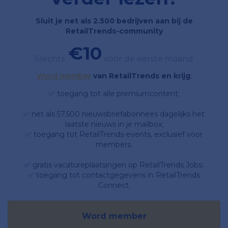
Sluit je net als 2.500 bedrijven aan bij de
RetailTrends-community
€10
Slechts
voor de eerste maand
Word member
van RetailTrends en krijg
;
✅ toegang tot alle premiumcontent;
✅ net als 57.500 nieuwsbriefabonnees dagelijks het
laatste nieuws in je mailbox;
✅ toegang tot RetailTrends-events, exclusief voor
members.
✅ gratis vacatureplaatsingen op RetailTrends Jobs;
✅ toegang tot contactgegevens in RetailTrends
Connect.
Word member