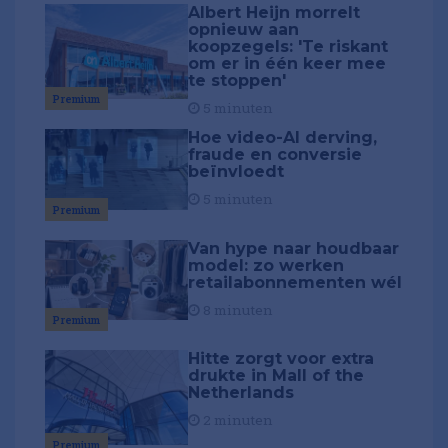
Albert Heijn morrelt
opnieuw aan
koopzegels: 'Te riskant
om er in één keer mee
te stoppen'
Premium
5 minuten
Hoe video-AI derving,
fraude en conversie
beïnvloedt
5 minuten
Premium
Van hype naar houdbaar
model: zo werken
retailabonnementen wél
8 minuten
Premium
Hitte zorgt voor extra
drukte in Mall of the
Netherlands
2 minuten
Premium