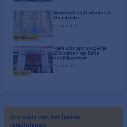
Wmnsuit sluit winkel in
Maastricht
2 minuten
RetailRookies
H&M schrapt mogelijk
250 banen op Brits
hoofdkantoor
2 minuten
Premium
Mis niets van het laatste
retailnieuws