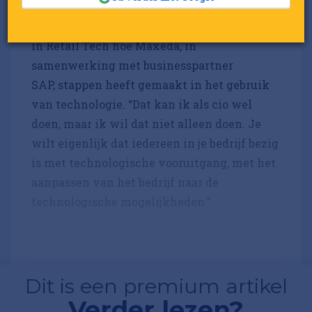
en het Belgische Brico. Hij vertelt op
het RetailTrends-event What’s Next
in Retail Tech hoe Maxeda, in
samenwerking met businesspartner
SAP, stappen heeft gemaakt in het gebruik
van technologie. “Dat kan ik als cio wel
doen, maar ik wil dat niet alleen doen. Je
wilt eigenlijk dat iedereen in je bedrijf bezig
is met technologische vooruitgang, met het
aanpassen van het bedrijf naar de
technologische mogelijkheden.”
Dit is een premium artikel
Verder lezen?