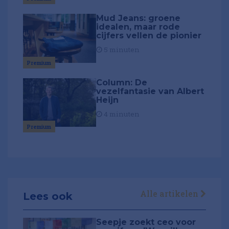
Mud Jeans: groene
idealen, maar rode
cijfers vellen de pionier
5 minuten
Premium
Column: De
vezelfantasie van Albert
Heijn
4 minuten
Premium
Alle artikelen
Lees ook
Seepje zoekt ceo voor