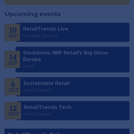
Upcoming events
10
RetailTrends Live
SEP
DeLaMar Theater
Studiereis: NRF Retail's Big Show
14
Europe
SEP
Parijs
6
Sustainable Retail
OKT
AFAS Theater
12
RetailTrends Tech
NOV
AFAS Theater