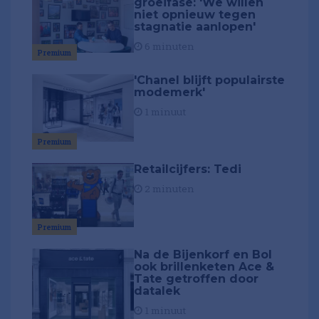
groeifase: 'We willen
niet opnieuw tegen
stagnatie aanlopen'
6 minuten
Premium
'Chanel blijft populairste
modemerk'
1 minuut
Premium
Retailcijfers: Tedi
2 minuten
Premium
Na de Bijenkorf en Bol
ook brillenketen Ace &
Tate getroffen door
datalek
1 minuut