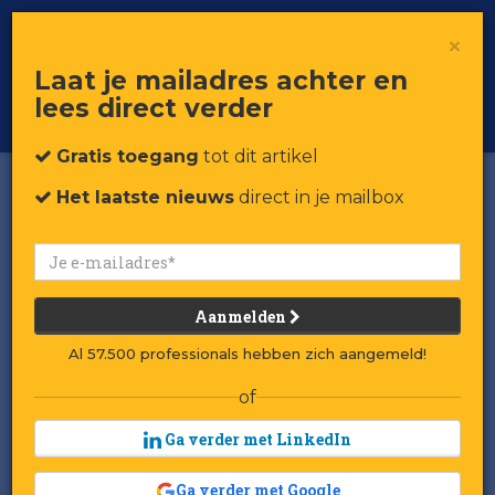
×
Toggle
Voor professionals in retail & brands
Laat je mailadres achter en
navigat
lees direct verder
Word member
Gratis toegang
tot dit artikel
Het laatste nieuws
direct in je mailbox
Video: De reis van Maxeda
naar technologische
vooruitgang
Aanmelden
Gepubliceerd op 12 februari 2024 om 13:10
Al 57.500 professionals hebben zich aangemeld!
Laatst gewijzigd: 12 februari 2024 om 14:17
of
Ga verder met LinkedIn
rik Cuypers is cio van
E
Maxeda, het moederbedrijf van Praxis
Ga verder met Google