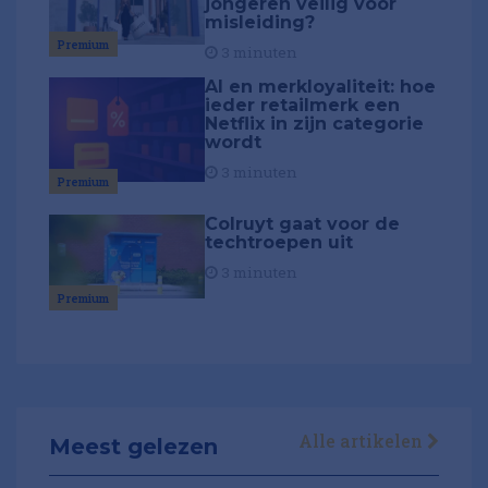
jongeren veilig voor
misleiding?
Premium
3 minuten
AI en merkloyaliteit: hoe
ieder retailmerk een
Netflix in zijn categorie
wordt
3 minuten
Premium
Colruyt gaat voor de
techtroepen uit
3 minuten
Premium
Alle artikelen
Meest gelezen