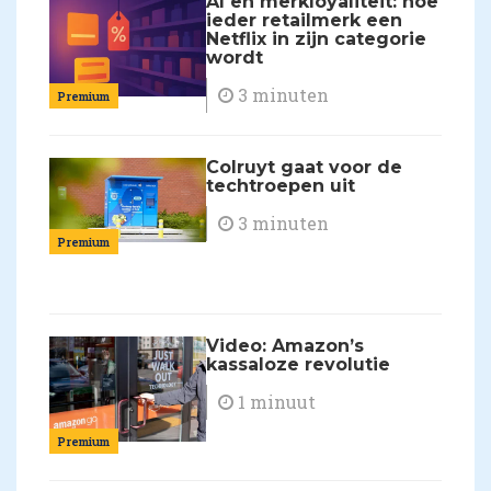
AI en merkloyaliteit: hoe
ieder retailmerk een
Netflix in zijn categorie
wordt
3 minuten
Premium
Colruyt gaat voor de
techtroepen uit
3 minuten
Premium
Video: Amazon’s
kassaloze revolutie
1 minuut
Premium