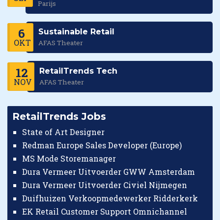
Parijs
6
Sustainable Retail
OKT
AFAS Theater
12
RetailTrends Tech
NOV
AFAS Theater
RetailTrends Jobs
State of Art Designer
Redman Europe Sales Developer (Europe)
MS Mode Storemanager
Dura Vermeer Uitvoerder GWW Amsterdam
Dura Vermeer Uitvoerder Civiel Nijmegen
Duifhuizen Verkoopmedewerker Ridderkerk
EK Retail Customer Support Omnichannel