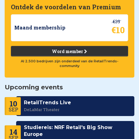
Ontdek de voordelen van Premium
€39
€10
Maand membership
Word member
Al 2.500 bedrijven zijn onderdeel van de RetailTrends-
community
Upcoming events
10
RetailTrends Live
SEP
DeLaMar Theater
Studiereis: NRF Retail's Big Show
14
Europe
SEP