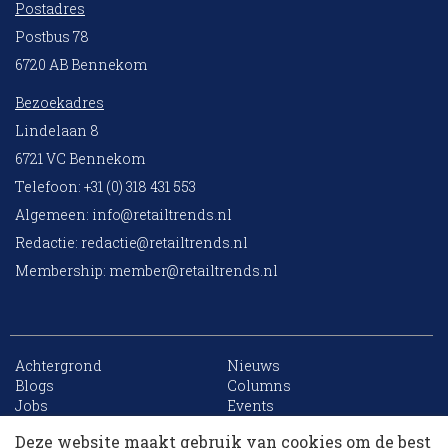
Postadres
Postbus 78
6720 AB Bennekom
Bezoekadres
Lindelaan 8
6721 VC Bennekom
Telefoon: +31 (0) 318 431 553
Algemeen:
info@retailtrends.nl
Redactie:
redactie@retailtrends.nl
Membership:
member@retailtrends.nl
Achtergrond
Nieuws
10 collega’s
Blogs
Columns
Jobs
Events
Contact
Word member
Deze website maakt gebruik van cookies om de best
Archief
Sitemap