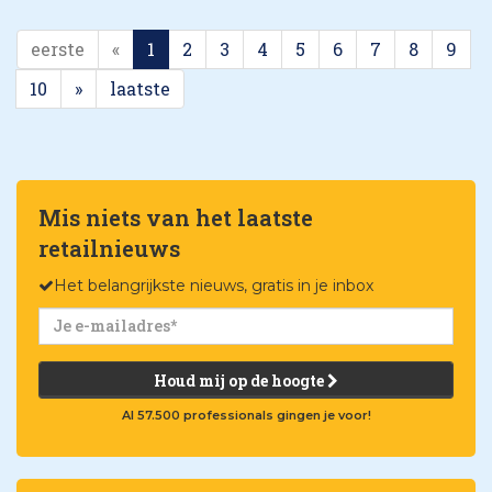
eerste
«
1
2
3
4
5
6
7
8
9
10
»
laatste
Mis niets van het laatste
retailnieuws
Het belangrijkste nieuws, gratis in je inbox
Houd mij op de hoogte
Al 57.500 professionals gingen je voor!