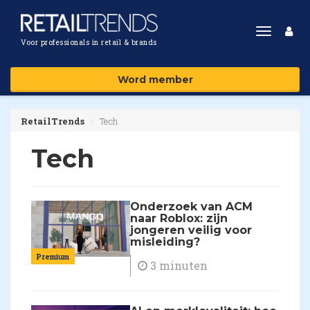
Toggle
Voor professionals in retail & brands
navigat
Word member
RetailTrends
Tech
Tech
Onderzoek van ACM
naar Roblox: zijn
jongeren veilig voor
misleiding?
Premium
3 minuten