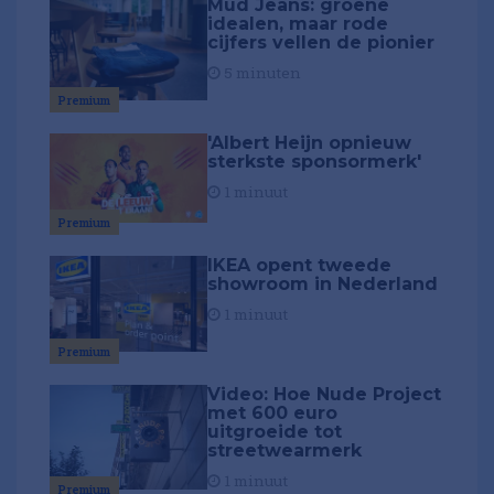
Mud Jeans: groene
idealen, maar rode
cijfers vellen de pionier
5 minuten
Premium
'Albert Heijn opnieuw
sterkste sponsormerk'
1 minuut
Premium
IKEA opent tweede
showroom in Nederland
1 minuut
Premium
Video: Hoe Nude Project
met 600 euro
uitgroeide tot
streetwearmerk
1 minuut
Premium