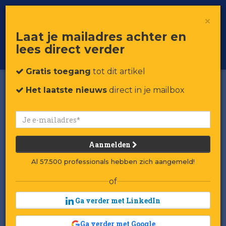
×
Toggle
Voor professionals in retail & brands
Laat je mailadres achter en
navigat
lees direct verder
Word member
Gratis toegang
tot dit artikel
Het laatste nieuws
direct in je mailbox
Aanmelden
Al 57.500 professionals hebben zich aangemeld!
of
Ga verder met LinkedIn
Ga verder met Google