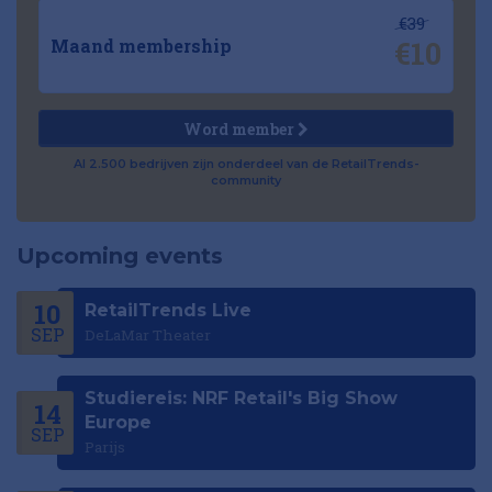
€39
€10
Maand membership
Word member
Al 2.500 bedrijven zijn onderdeel van de RetailTrends-
community
Upcoming events
10
RetailTrends Live
SEP
DeLaMar Theater
Studiereis: NRF Retail's Big Show
14
Europe
SEP
Parijs