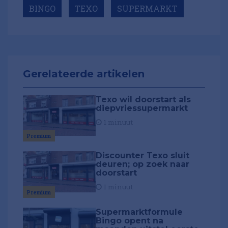
BINGO
TEXO
SUPERMARKT
Gerelateerde artikelen
Texo wil doorstart als
diepvriessupermarkt
1 minuut
Premium
Discounter Texo sluit
deuren; op zoek naar
doorstart
1 minuut
Premium
Supermarktformule
Bingo opent na