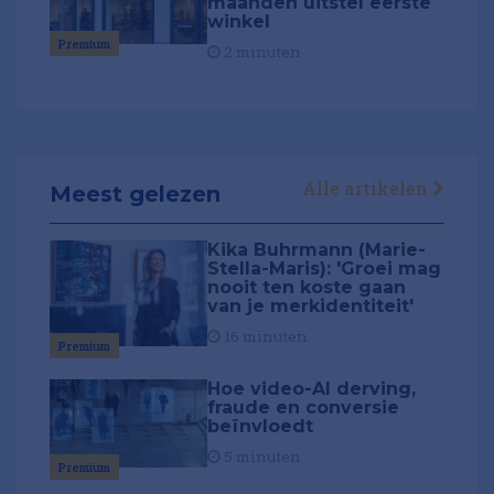
maanden uitstel eerste
winkel
Premium
2 minuten
Alle artikelen
Meest gelezen
Kika Buhrmann (Marie-
Stella-Maris): 'Groei mag
nooit ten koste gaan
van je merkidentiteit'
16 minuten
Premium
Hoe video-AI derving,
fraude en conversie
beïnvloedt
5 minuten
Premium