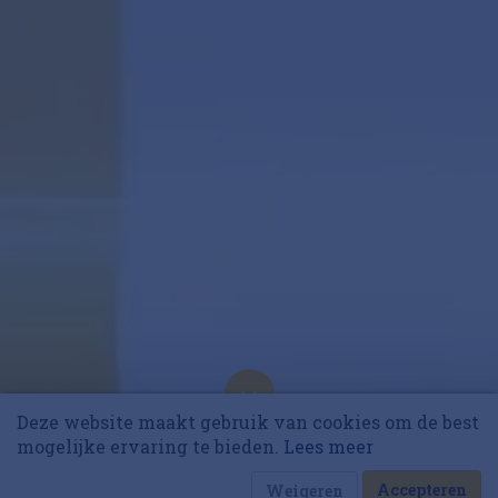
10 collega’s
Deze website maakt gebruik van cookies om de best
De TikTok-economie en 4
Korting op events
mogelijke ervaring te bieden.
Lees meer
andere trends voor 2024
15 februari 2024 om 07:40
9 minuten
Accepteren
Weigeren