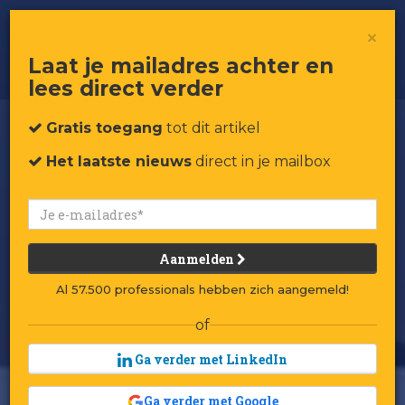
Hoe H&M en McDonald's de Gen Z-
×
code kraken
Laat je mailadres achter en
lees direct verder
Gratis toegang
tot dit artikel
Het laatste nieuws
direct in je mailbox
Aanmelden
Al 57.500 professionals hebben zich aangemeld!
of
Ga verder met LinkedIn
Ga verder met Google