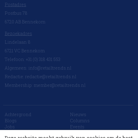
Postadres
Postbus 78
6720 AB Bennekom
Bezoekadres
Lindelaan 8
6721 VC Bennekom
Telefoon: +31 (0) 318 431 553
Algemeen:
info@retailtrends.nl
Redactie:
redactie@retailtrends.nl
Membership:
member@retailtrends.nl
Achtergrond
Nieuws
10 collega’s
Blogs
Columns
Jobs
Events
Contact
Word member
Deze website maakt gebruik van cookies om de best