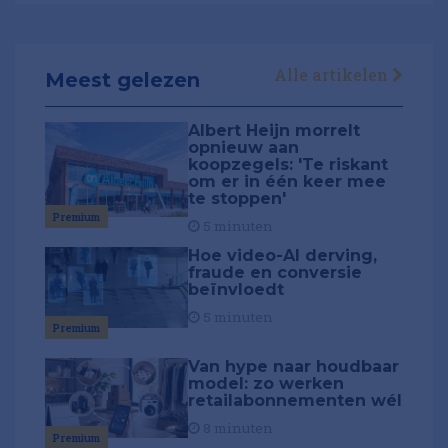
Alle artikelen
Meest gelezen
Albert Heijn morrelt
opnieuw aan
koopzegels: 'Te riskant
om er in één keer mee
te stoppen'
Premium
5 minuten
Hoe video-AI derving,
fraude en conversie
beïnvloedt
5 minuten
Premium
Van hype naar houdbaar
model: zo werken
retailabonnementen wél
8 minuten
Premium