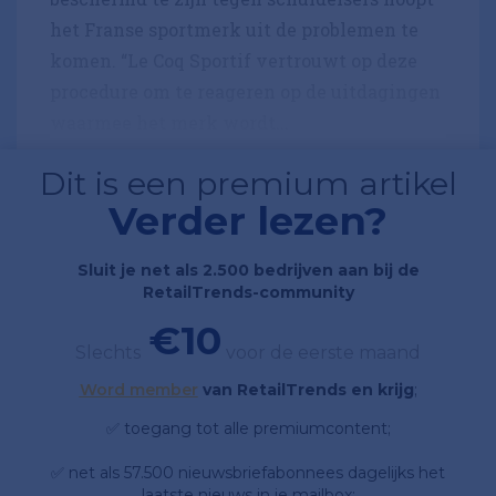
het Franse sportmerk uit de problemen te
komen. “Le Coq Sportif vertrouwt op deze
procedure om te reageren op de uitdagingen
waarmee het merk wordt...
Dit is een premium artikel
Verder lezen?
Sluit je net als 2.500 bedrijven aan bij de
RetailTrends-community
€10
Slechts
voor de eerste maand
Word member
van RetailTrends en krijg
;
✅ toegang tot alle premiumcontent;
✅ net als 57.500 nieuwsbriefabonnees dagelijks het
laatste nieuws in je mailbox;