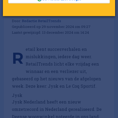
week: Jysk en Le Coq
Sportif
Door:
Redactie RetailTrends
Gepubliceerd op 29 november 2024 om 09:27
Laatst gewijzigd: 13 december 2024 om 14:24
etail kent succesverhalen en
R
mislukkingen, iedere dag weer.
RetailTrends licht elke vrijdag een
winnaar en een verliezer uit,
gebaseerd op het nieuws van de afgelopen
week. Deze keer: Jysk en Le Coq Sportif.
Jysk
Jysk Nederland heeft een nieuw
omzetrecord in Nederland gerealiseerd. De
Deense woonwinkel noteerde in ons land