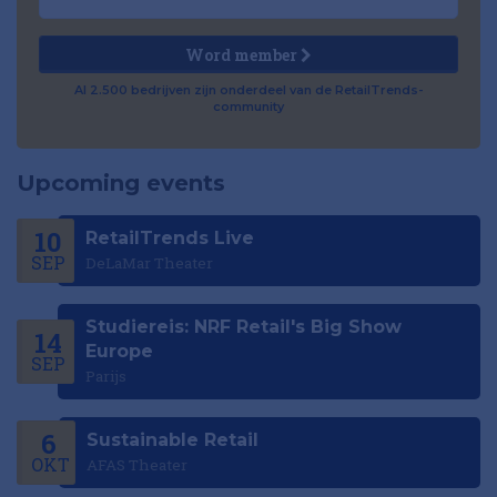
Word member
Al 2.500 bedrijven zijn onderdeel van de RetailTrends-
community
Upcoming events
10
RetailTrends Live
SEP
DeLaMar Theater
Studiereis: NRF Retail's Big Show
14
Europe
SEP
Parijs
6
Sustainable Retail
OKT
AFAS Theater