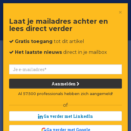
×
Toggle
Voor professionals in retail & brands
Laat je mailadres achter en
navigat
lees direct verder
Word member
Gratis toegang
tot dit artikel
Het laatste nieuws
direct in je mailbox
Aanmelden
Al 57.500 professionals hebben zich aangemeld!
of
Ga verder met LinkedIn
Winnaar/verliezer van de
Ga verder met Google