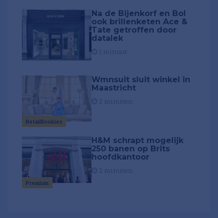
Na de Bijenkorf en Bol
ook brillenketen Ace &
Tate getroffen door
datalek
1 minuut
Wmnsuit sluit winkel in
Maastricht
2 minuten
RetailRookies
H&M schrapt mogelijk
250 banen op Brits
hoofdkantoor
2 minuten
Premium