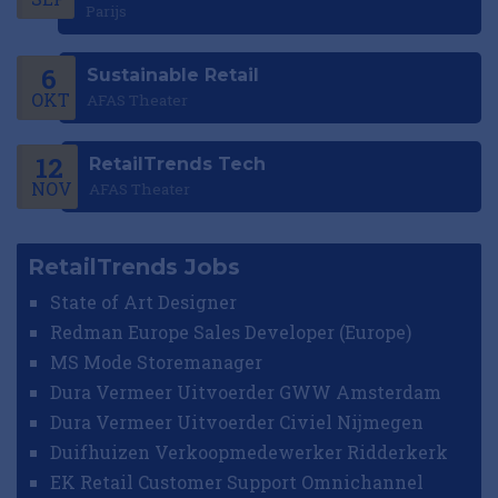
Parijs
6
Sustainable Retail
OKT
AFAS Theater
12
RetailTrends Tech
NOV
AFAS Theater
RetailTrends Jobs
State of Art Designer
Redman Europe Sales Developer (Europe)
MS Mode Storemanager
Dura Vermeer Uitvoerder GWW Amsterdam
Dura Vermeer Uitvoerder Civiel Nijmegen
Duifhuizen Verkoopmedewerker Ridderkerk
EK Retail Customer Support Omnichannel