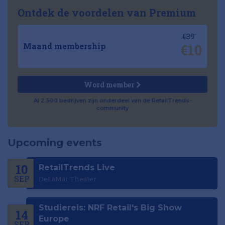
Ontdek de voordelen van Premium
€39
€10
Maand membership
Word member
Al 2.500 bedrijven zijn onderdeel van de RetailTrends-
community
Upcoming events
10
RetailTrends Live
SEP
DeLaMar Theater
Studiereis: NRF Retail's Big Show
14
Europe
SEP