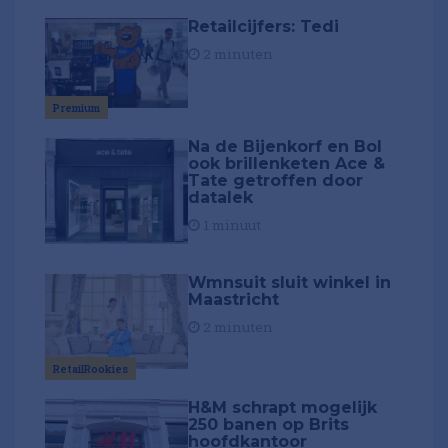
Retailcijfers: Tedi
2 minuten
Premium
Na de Bijenkorf en Bol
ook brillenketen Ace &
Tate getroffen door
datalek
1 minuut
Wmnsuit sluit winkel in
Maastricht
2 minuten
RetailRookies
H&M schrapt mogelijk
250 banen op Brits
hoofdkantoor