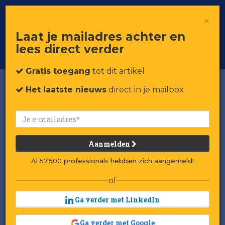
×
Toggle
Voor professionals in retail & brands
Laat je mailadres achter en
navigat
lees direct verder
Word member
Gratis toegang
tot dit artikel
Het laatste nieuws
direct in je mailbox
Aanmelden
Al 57.500 professionals hebben zich aangemeld!
of
Ga verder met LinkedIn
Winnaar/verliezer van de
Ga verder met Google