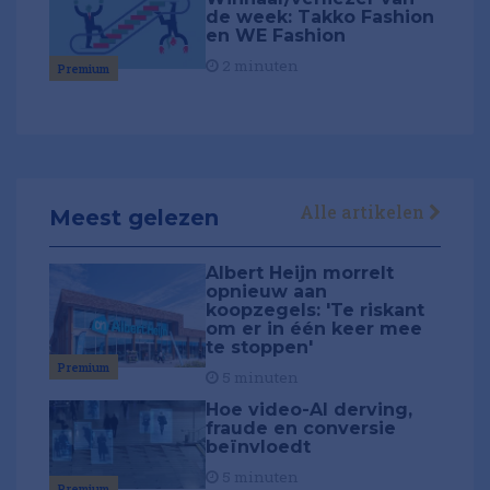
de week: Takko Fashion
en WE Fashion
2 minuten
Premium
Alle artikelen
Meest gelezen
Albert Heijn morrelt
opnieuw aan
koopzegels: 'Te riskant
om er in één keer mee
te stoppen'
Premium
5 minuten
Hoe video-AI derving,
fraude en conversie
beïnvloedt
5 minuten
Premium