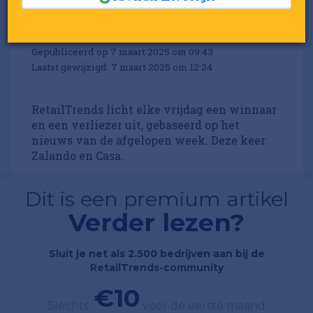
week: Zalando en Casa
Door:
Redactie RetailTrends
Gepubliceerd op 7 maart 2025 om 09:43
Laatst gewijzigd: 7 maart 2025 om 12:24
RetailTrends licht elke vrijdag een winnaar
en een verliezer uit, gebaseerd op het
nieuws van de afgelopen week. Deze keer:
Zalando en Casa.
Dit is een premium artikel
Verder lezen?
Sluit je net als 2.500 bedrijven aan bij de
RetailTrends-community
€10
Slechts
voor de eerste maand