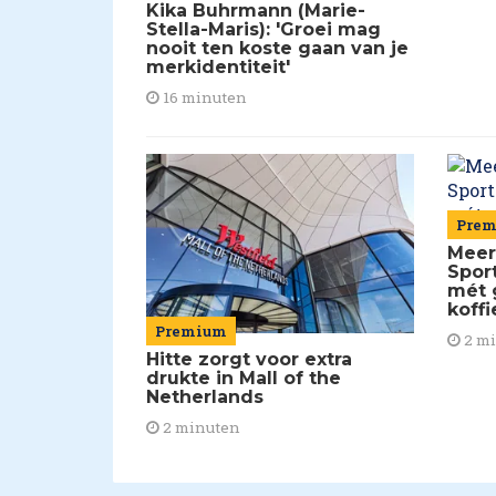
Kika Buhrmann (Marie-
Stella-Maris): 'Groei mag
nooit ten koste gaan van je
merkidentiteit'
16 minuten
Pre
Meer
Spor
mét 
koffi
Premium
2 m
Hitte zorgt voor extra
drukte in Mall of the
Netherlands
2 minuten