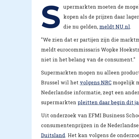
S
upermarkten moeten de mogeli
kopen als de prijzen daar lage
die nu gelden,
meldt NU.nl
.
"We zien dat er partijen zijn die mark
meldt eurocommissaris Wopke Hoekstra 
niet in het belang van de consument."
Supermarkten mogen nu alleen producte
Brussel wil het
volgens NRC
mogelijk m
Nederlandse informatie, zegt een ande
supermarkten
pleitten daar begin dit ja
Uit onderzoek van EFMI Business Schoo
consumentenprijzen in de Nederlands
Duitsland
. Het kan volgens de onderzo