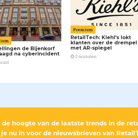
Premium
RetailTech: Kiehl's lokt
mium
klanten over de drempel
met AR-spiegel
ellingen de Bijenkorf
raagd na cyberincident
2 minuten
nuut
p de hoogte van de laatste trends in de reta
f je nu in voor de nieuwsbrieven van Retail