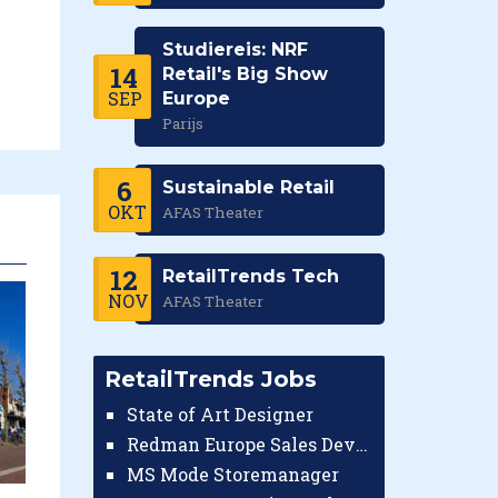
Studiereis: NRF
14
Retail's Big Show
SEP
Europe
Parijs
6
Sustainable Retail
OKT
AFAS Theater
12
RetailTrends Tech
NOV
AFAS Theater
RetailTrends Jobs
State of Art Designer
Redman Europe Sales Developer (Europe)
MS Mode Storemanager