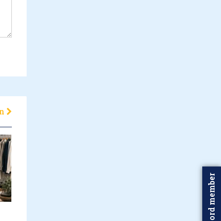
en
Word member