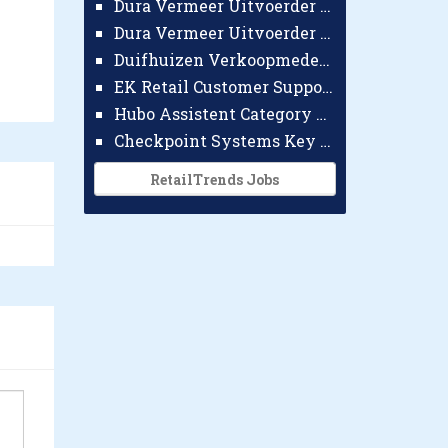
Dura Vermeer Uitvoerder GWW Amsterdam
Dura Vermeer Uitvoerder Civiel Nijmegen
Duifhuizen Verkoopmedewerker Ridderkerk
EK Retail Customer Support Omnichannel
Hubo Assistent Category Manager
Checkpoint Systems Key Accountmanager Benelux
RetailTrends Jobs