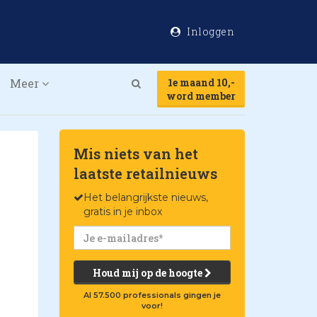
Inloggen
Meer
1e maand 10,-
Search
word member
Mis niets van het
laatste retailnieuws
Het belangrijkste nieuws,
gratis in je inbox
Houd mij op de hoogte
Al 57.500 professionals gingen je
voor!