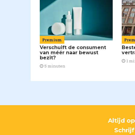
Pre
Premium
Best
Verschuift de consument
vert
van méér naar bewust
bezit?
1 mi
5 minuten
Altijd o
Schrij