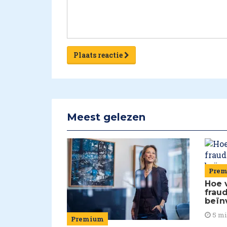
Plaats reactie
Meest gelezen
Pre
Hoe 
frau
beïn
5 m
Premium