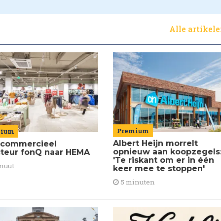
Alle artikel
Premium
mium
Albert Heijn morrelt
commercieel
opnieuw aan koopzegels
cteur fonQ naar HEMA
'Te riskant om er in één
nuut
keer mee te stoppen'
5 minuten