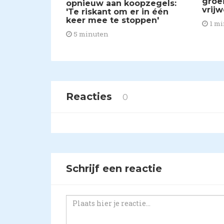
groe
opnieuw aan koopzegels:
vrijw
'Te riskant om er in één
keer mee te stoppen'
1 mi
5 minuten
Reacties
0
Schrijf een reactie