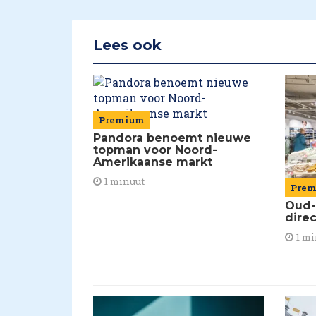
Lees ook
Premium
Pandora benoemt nieuwe
topman voor Noord-
Amerikaanse markt
1 minuut
Pre
Oud-
dire
1 mi