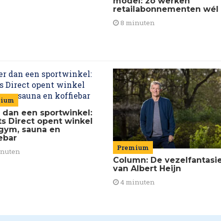
model: zo werken
retailabonnementen wél
8 minuten
mium
 dan een sportwinkel:
ts Direct opent winkel
gym, sauna en
ebar
Premium
inuten
Column: De vezelfantasi
van Albert Heijn
4 minuten