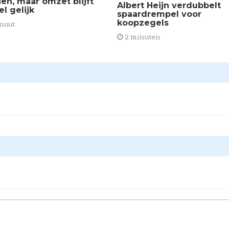
ien, maar omzet blijft
Albert Heijn verdubbelt
el gelijk
spaardrempel voor
koopzegels
nuut
2 minuten