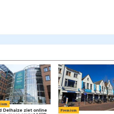
mium
d Delhaize ziet online
Premium