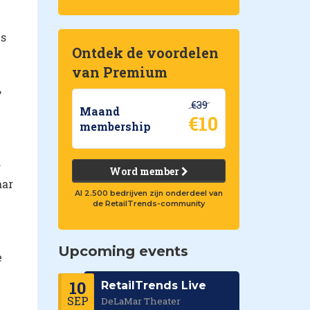
ls
Ontdek de voordelen
van Premium
,
€39
Maand
€10
membership
.
Word member
aar
Al 2.500 bedrijven zijn onderdeel van
de RetailTrends-community
Upcoming events
e
10
RetailTrends Live
SEP
DeLaMar Theater