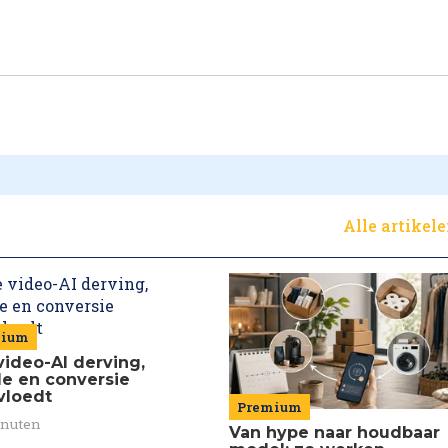
Alle artikel
mium
video-AI derving,
de en conversie
vloedt
Premium
inuten
Van hype naar houdbaar