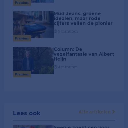
Premium
Mud Jeans: groene
idealen, maar rode
cijfers vellen de pionier
5 minuten
Premium
Column: De
vezelfantasie van Albert
Heijn
4 minuten
Premium
Alle artikelen
Lees ook
Seepje zoekt ceo voor