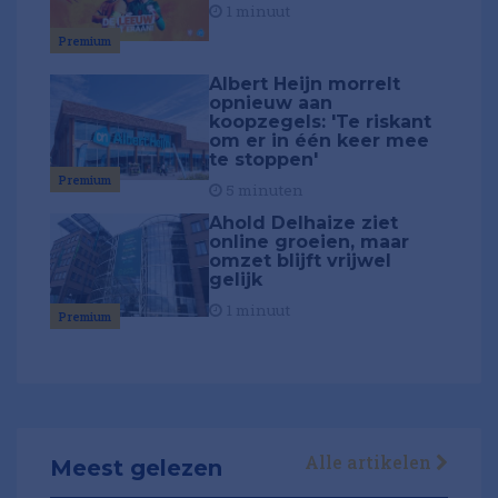
1 minuut
Premium
Albert Heijn morrelt
opnieuw aan
koopzegels: 'Te riskant
om er in één keer mee
te stoppen'
Premium
5 minuten
Ahold Delhaize ziet
online groeien, maar
omzet blijft vrijwel
gelijk
1 minuut
Premium
Alle artikelen
Meest gelezen