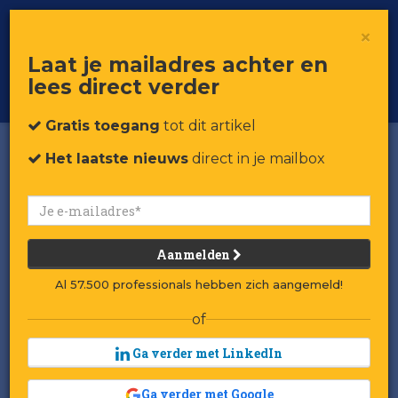
×
Toggle
Voor professionals in retail & brands
Laat je mailadres achter en
navigat
lees direct verder
Word member
Gratis toegang
tot dit artikel
Het laatste nieuws
direct in je mailbox
Aanmelden
Al 57.500 professionals hebben zich aangemeld!
of
Ga verder met LinkedIn
Ga verder met Google