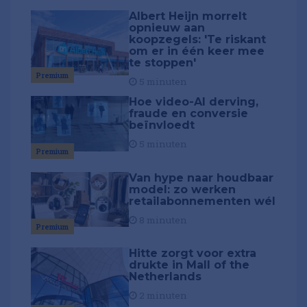
Albert Heijn morrelt
opnieuw aan
koopzegels: 'Te riskant
om er in één keer mee
te stoppen'
Premium
5 minuten
Hoe video-AI derving,
fraude en conversie
beïnvloedt
5 minuten
Premium
Van hype naar houdbaar
model: zo werken
retailabonnementen wél
8 minuten
Premium
Hitte zorgt voor extra
drukte in Mall of the
Netherlands
2 minuten