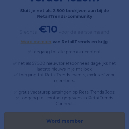
Sluit je net als 2.500 bedrijven aan bij de
RetailTrends-community
€10
Slechts
voor de eerste maand
Word member
van RetailTrends en krijg
;
✅ toegang tot alle premiumcontent;
✅ net als 57.500 nieuwsbriefabonnees dagelijks het
laatste nieuws in je mailbox;
✅ toegang tot RetailTrends-events, exclusief voor
members.
✅ gratis vacatureplaatsingen op RetailTrends Jobs;
✅ toegang tot contactgegevens in RetailTrends
Connect.
Word member