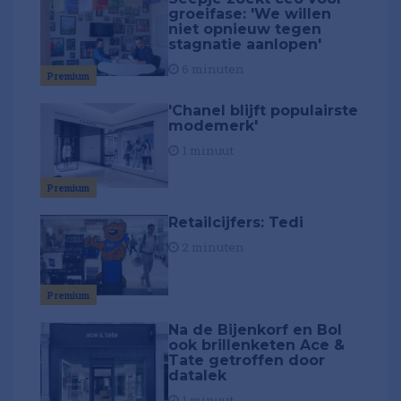
groeifase: 'We willen
niet opnieuw tegen
stagnatie aanlopen'
6 minuten
Premium
'Chanel blijft populairste
modemerk'
1 minuut
Premium
Retailcijfers: Tedi
2 minuten
Premium
Na de Bijenkorf en Bol
ook brillenketen Ace &
Tate getroffen door
datalek
1 minuut