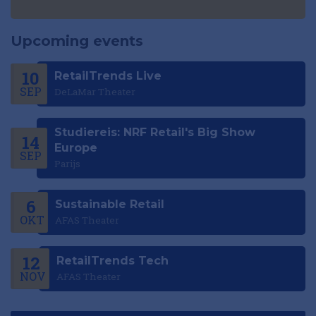
Upcoming events
10
RetailTrends Live
SEP
DeLaMar Theater
Studiereis: NRF Retail's Big Show
14
Europe
SEP
Parijs
6
Sustainable Retail
OKT
AFAS Theater
12
RetailTrends Tech
NOV
AFAS Theater