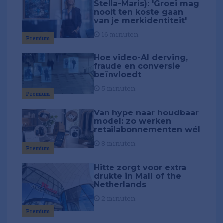
Stella-Maris): 'Groei mag
nooit ten koste gaan
van je merkidentiteit'
16 minuten
Premium
Hoe video-AI derving,
fraude en conversie
beïnvloedt
5 minuten
Premium
Van hype naar houdbaar
model: zo werken
retailabonnementen wél
8 minuten
Premium
Hitte zorgt voor extra
drukte in Mall of the
Netherlands
2 minuten
Premium