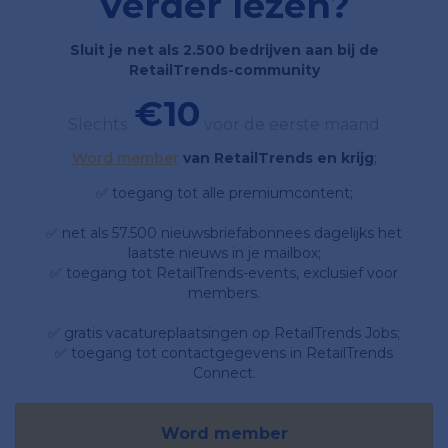
Verder lezen?
Sluit je net als 2.500 bedrijven aan bij de
RetailTrends-community
€10
Slechts
voor de eerste maand
Word member
van RetailTrends en krijg
;
✅ toegang tot alle premiumcontent;
✅ net als 57.500 nieuwsbriefabonnees dagelijks het
laatste nieuws in je mailbox;
✅ toegang tot RetailTrends-events, exclusief voor
members.
✅ gratis vacatureplaatsingen op RetailTrends Jobs;
✅ toegang tot contactgegevens in RetailTrends
Connect.
Word member