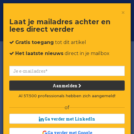
×
Toggle
Voor professionals in retail & brands
Laat je mailadres achter en
navigat
lees direct verder
Word member
Gratis toegang
tot dit artikel
Het laatste nieuws
direct in je mailbox
Aanmelden
Al 57.500 professionals hebben zich aangemeld!
of
Ga verder met LinkedIn
Ga verder met Google