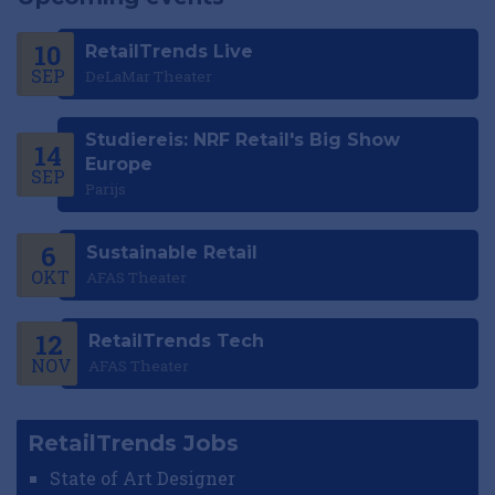
10
RetailTrends Live
SEP
DeLaMar Theater
Studiereis: NRF Retail's Big Show
14
Europe
SEP
Parijs
6
Sustainable Retail
OKT
AFAS Theater
12
RetailTrends Tech
NOV
AFAS Theater
RetailTrends Jobs
State of Art Designer