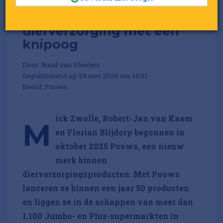
Startup van de maand
Poows: innovatieve
dierverzorging met een
knipoog
Door:
Ruud van Slooten
Gepubliceerd op 29 mei 2026 om 14:01
Beeld: Poows
ick Zwolle, Robert-Jan van Kaam
M
en Florian Blijdorp begonnen in
oktober 2025 Poows, een nieuw
merk binnen
dierverzorgingsproducten. Met Poows
lanceren ze binnen een jaar 50 producten
en liggen ze in de schappen van meer dan
1.100 Jumbo- en Plus-supermarkten in