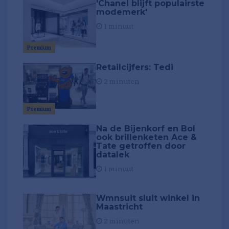
'Chanel blijft populairste
modemerk'
1 minuut
Premium
Retailcijfers: Tedi
2 minuten
Premium
Na de Bijenkorf en Bol
ook brillenketen Ace &
Tate getroffen door
datalek
1 minuut
Wmnsuit sluit winkel in
Maastricht
2 minuten