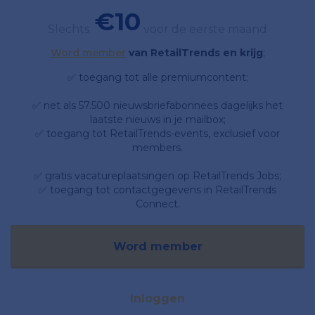
€10
Slechts
voor de eerste maand
Word member
van RetailTrends en krijg
;
✅ toegang tot alle premiumcontent;
✅ net als 57.500 nieuwsbriefabonnees dagelijks het
laatste nieuws in je mailbox;
✅ toegang tot RetailTrends-events, exclusief voor
members.
✅ gratis vacatureplaatsingen op RetailTrends Jobs;
✅ toegang tot contactgegevens in RetailTrends
Connect.
Word member
Inloggen