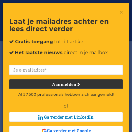
×
Toggle
Voor professionals in retail & brands
Laat je mailadres achter en
navigat
lees direct verder
Word member
Gratis toegang
tot dit artikel
Het laatste nieuws
direct in je mailbox
Aanmelden
Al 57.500 professionals hebben zich aangemeld!
of
Ga verder met LinkedIn
Ga verder met Google