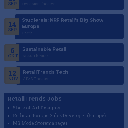
SEP
DeLaMar Theater
Studiereis: NRF Retail's Big Show
14
Europe
SEP
Parijs
6
Sustainable Retail
OKT
AFAS Theater
12
RetailTrends Tech
NOV
AFAS Theater
RetailTrends Jobs
State of Art Designer
Redman Europe Sales Developer (Europe)
MS Mode Storemanager