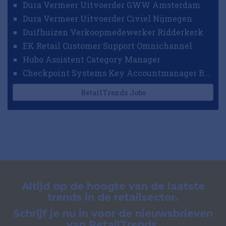
Dura Vermeer Uitvoerder GWW Amsterdam
Dura Vermeer Uitvoerder Civiel Nijmegen
Duifhuizen Verkoopmedewerker Ridderkerk
EK Retail Customer Support Omnichannel
Hubo Assistent Category Manager
Checkpoint Systems Key Accountmanager Benelux
RetailTrends Jobs
Altijd op de hoogte van de laatste
trends in de retailsector.
Schrijf je nu in voor de nieuwsbrieven
van RetailTrends.