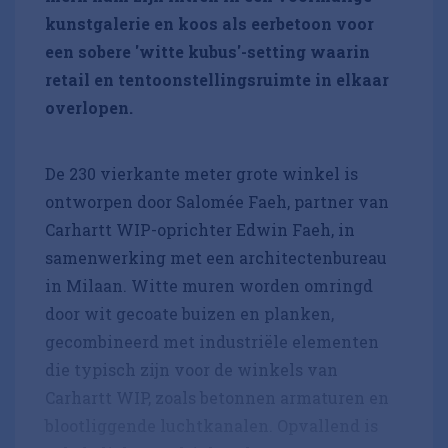
kunstgalerie en koos als eerbetoon voor
een sobere 'witte kubus'-setting waarin
retail en tentoonstellingsruimte in elkaar
overlopen.
De 230 vierkante meter grote winkel is
ontworpen door Salomée Faeh, partner van
Carhartt WIP-oprichter Edwin Faeh, in
samenwerking met een architectenbureau
in Milaan. Witte muren worden omringd
door wit gecoate buizen en planken,
gecombineerd met industriële elementen
die typisch zijn voor de winkels van
Carhartt WIP, zoals betonnen armaturen en
blootliggende luchtkanalen. Opvallend is