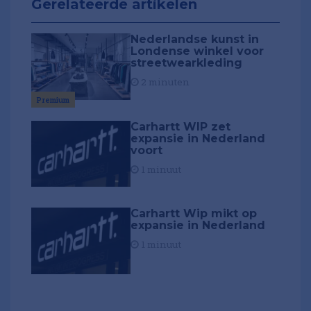
Gerelateerde artikelen
Nederlandse kunst in
Londense winkel voor
streetwearkleding
2 minuten
Premium
Carhartt WIP zet
expansie in Nederland
voort
1 minuut
​Carhartt Wip mikt op
expansie in Nederland
1 minuut