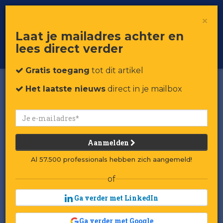
×
Toggle
Voor professionals in retail & brands
Laat je mailadres achter en
navigat
lees direct verder
Word member
Gratis toegang
tot dit artikel
Het laatste nieuws
direct in je mailbox
Aanmelden
Al 57.500 professionals hebben zich aangemeld!
of
Ga verder met LinkedIn
Ga verder met Google