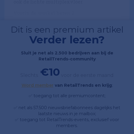
ook de lichte multiplexvloer.
Voorin de winkel heten 2...
Dit is een premium artikel
Verder lezen?
Sluit je net als 2.500 bedrijven aan bij de
RetailTrends-community
€10
Slechts
voor de eerste maand
Word member
van RetailTrends en krijg
;
✅ toegang tot alle premiumcontent;
✅ net als 57.500 nieuwsbriefabonnees dagelijks het
laatste nieuws in je mailbox;
✅ toegang tot RetailTrends-events, exclusief voor
members.