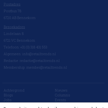
Postadres
Postbus 78
6720 AB Bennekom
Bezoekadres
Lindelaan 8
6721 VC Bennekom
Telefoon: +31 (0) 318 431 553
Algemeen:
info@retailtrends.nl
Redactie:
redactie@retailtrends.nl
Membership:
member@retailtrends.nl
Achtergrond
Nieuws
10 collega’s
Blogs
Columns
Jobs
Events
Contact
Word member