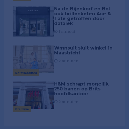
Na de Bijenkorf en Bol
ook brillenketen Ace &
Tate getroffen door
datalek
1 minuut
Wmnsuit sluit winkel in
Maastricht
2 minuten
RetailRookies
H&M schrapt mogelijk
250 banen op Brits
hoofdkantoor
2 minuten
Premium