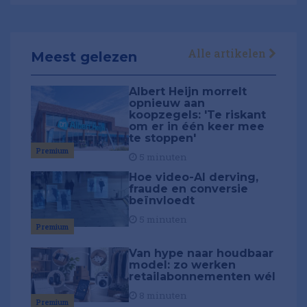
Alle artikelen
Meest gelezen
Albert Heijn morrelt
opnieuw aan
koopzegels: 'Te riskant
om er in één keer mee
te stoppen'
Premium
5 minuten
Hoe video-AI derving,
fraude en conversie
beïnvloedt
5 minuten
Premium
Van hype naar houdbaar
model: zo werken
retailabonnementen wél
8 minuten
Premium