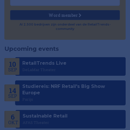
Word member
Al 2.500 bedrijven zijn onderdeel van de RetailTrends-
community
Upcoming events
10
RetailTrends Live
SEP
DeLaMar Theater
Studiereis: NRF Retail's Big Show
14
Europe
SEP
Parijs
6
Sustainable Retail
OKT
AFAS Theater