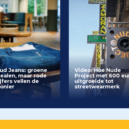
ud Jeans: groene
Video: Hoe Nude
dealen, maar rode
Project met 600 eu
jfers vellen de
uitgroeide tot
ionier
streetwearmerk