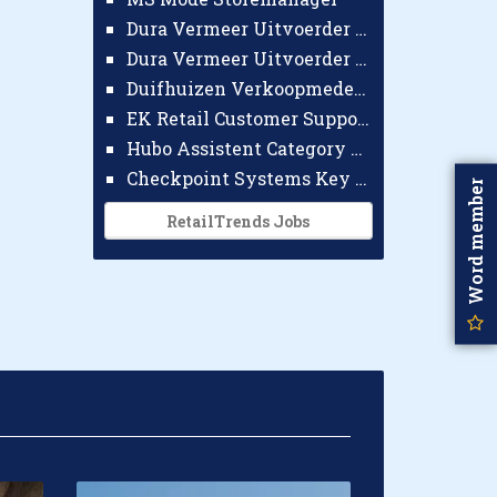
Dura Vermeer Uitvoerder GWW Amsterdam
Dura Vermeer Uitvoerder Civiel Nijmegen
Duifhuizen Verkoopmedewerker Ridderkerk
EK Retail Customer Support Omnichannel
Hubo Assistent Category Manager
Checkpoint Systems Key Accountmanager Benelux
Word member
RetailTrends Jobs