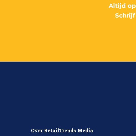
Altijd o
Schrij
Over RetailTrends Media