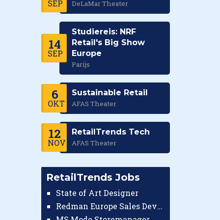
SEP
DeLaMar Theater
Studiereis: NRF
14
Retail's Big Show
SEP
Europe
Parijs
6
Sustainable Retail
OKT
AFAS Theater
12
RetailTrends Tech
NOV
AFAS Theater
RetailTrends Jobs
State of Art Designer
Redman Europe Sales Developer (Europe)
MS Mode Storemanager