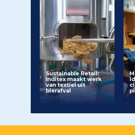
Sustainable Retail:
M
Inditex maakt werk
i
van textiel uit
ci
bierafval
p