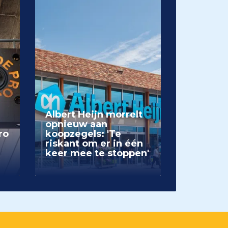
Albert Heijn morrelt
opnieuw aan
ro
koopzegels: 'Te
riskant om er in één
keer mee te stoppen'