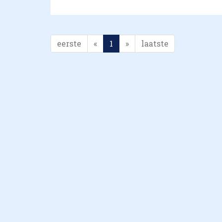
eerste
«
1
»
laatste