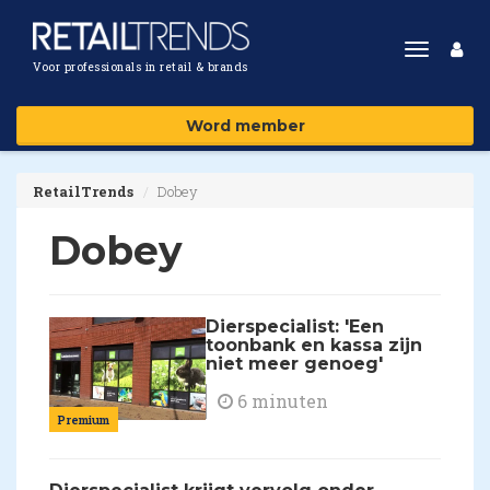
Toggle
Voor professionals in retail & brands
navigat
Word member
RetailTrends
Dobey
Dobey
Dierspecialist: 'Een
toonbank en kassa zijn
niet meer genoeg'
6 minuten
Premium