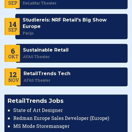
SEP
DeLaMar Theater
Studiereis: NRF Retail's Big Show
14
Europe
SEP
Parijs
6
Sustainable Retail
OKT
AFAS Theater
12
RetailTrends Tech
NOV
AFAS Theater
RetailTrends Jobs
State of Art Designer
Redman Europe Sales Developer (Europe)
MS Mode Storemanager